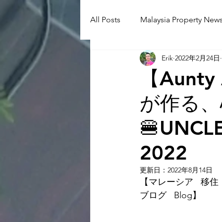
All Posts
Malaysia Property News
Erik
2022年2月24日
Aunty Aya Blog(J)
Aunty Ay
【Aunty
が作る、
Shop Informetion(J)
Event
🍔UNCLE
Language School
Universit
2022
更新日：
2022年8月14日
【マレーシア   移住  
ブログ   Blog】