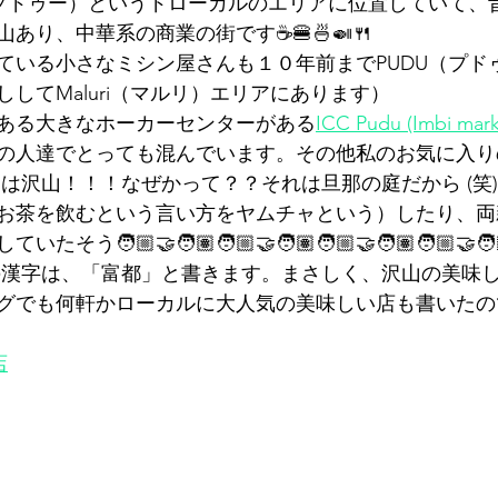
（プドゥー）というドローカルのエリアに位置していて、
あり、中華系の商業の街です☕🍔🍜🍛🍴
ている小さなミシン屋さんも１０年前までPUDU（プド
してMaluri（マルリ）エリアにあります）
ある大きなホーカーセンターがある
ICC Pudu (Imbi mark
の人達でとっても混んでいます。その他私のお気に入り
には沢山！！！なぜかって？？それは旦那の庭だから (笑
お茶を飲むという言い方をヤムチャという）したり、両
🏼‍🤝‍🧑🏽🧑🏼‍🤝‍🧑🏽🧑🏼‍🤝‍🧑🏽🧑🏼‍🤝‍🧑🏽
）の漢字は、「富都」と書きます。まさしく、沢山の美味
グでも何軒かローカルに大人気の美味しい店も書いたの
店