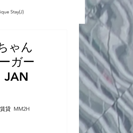
ique Stay(J)
ABINIKO
じいちゃん
ーガー
 School(J)
U JAN
貸  MM2H   