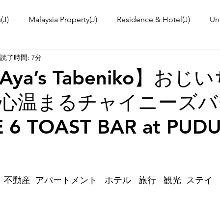
(J)
Malaysia Property(J)
Residence & Hotel(J)
Un
読了時間: 7分
a's kitchen(J)
Trip(J)
Malaysian food(J)
TOKYO T
 Aya’s Tabeniko】お
心温まるチャイニーズバ
 Workshop(J)
Event Information & News
International
 6 TOAST BAR at PUD
ies in Malaysia
Malaysia News
 不動産  アパートメント   ホテル   旅行   観光  ステイ   賃