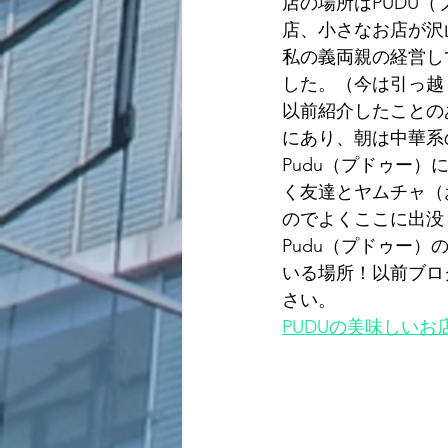
店の場所はPUDU
店、小さなお店が沢山
私の義両親の経営し
した。（今は引っ越し
以前紹介したことの
にあり、朝は中華系
Pudu（プドゥー）
く友達とヤムチャ（
のでよくここに出没していたそう🧑
Pudu（プドゥー
いる場所！以前ブロ
さい。
PUDUの美味しいお