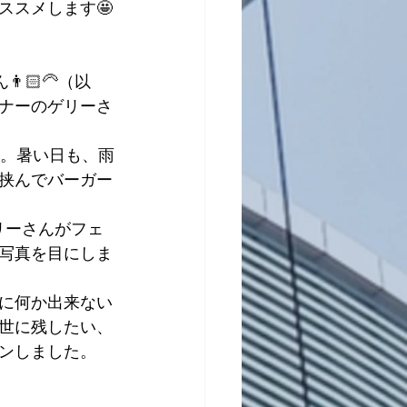
ススメします🤩
🏻‍🦳（以
ナーのゲリーさ
売。暑い日も、雨
挟んでバーガー
リーさんがフェ
写真を目にしま
に何か出来ない
世に残したい、
ンしました。