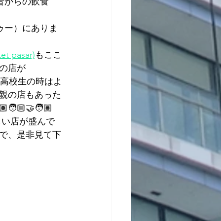
昔からの飲食
ゥー）にありま
et pasar)
もここ
の店が
)高校生の時はよ
親の店もあった
🏼‍🤝‍🧑🏽 
しい店が盛んで
で、是非見て下