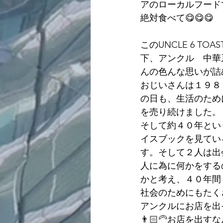
アのローカルフード
絶対食べて😋😋😋
このUNCLE 6 T
下、アンクル　中華
んの色んな思いが詰
おじいさんは１９８
の日も、生活のため
を売り続けました。
そして約４０年とい
イスブックを見てい
す。そして２人は出
人に為に何かをする
かと考え、４０年間
社会のためにもたく
アンクルにお店を出
👨🏻‍🦳お店を出