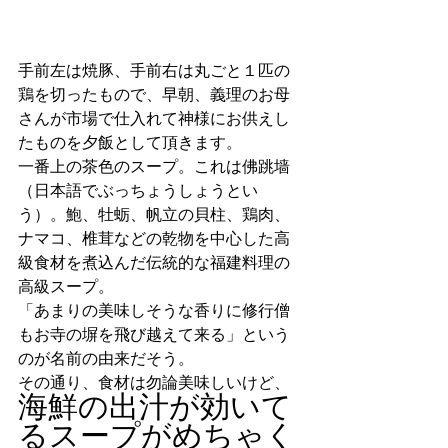
手前左は焼豚、手前右は丸ごと１匹の
鶏を切ったもので、早朝、義理のお母
さんが市場で仕入れて神様にお供えし
たものを夕飯として頂きます。
一番上の茶色のスープ。これは佛跳墙
（日本語でぶっちょうしょうとい
う）。鮑、牡蛎、帆立の貝柱、鶏肉、
ナマコ、椎茸などの乾物を中心した高
級食材を煮込んだ伝統的な福建料理の
高級スープ。
「あまりの美味しそうな香りに修行僧
もお寺の塀を飛び越えて来る」という
のが名前の由来だそう。
その通り、食材は勿論美味しいけど、
海鮮の出汁が効いて
るスープがめちゃく