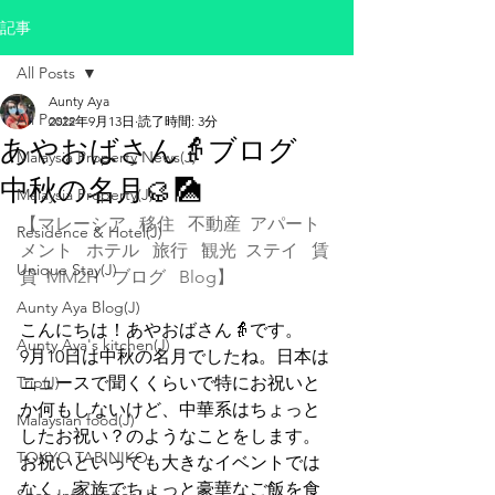
記事
All Posts
Aunty Aya
All Posts
2022年9月13日
読了時間: 3分
あやおばさん👵ブログ
Malaysia Property News(J)
中秋の名月🥮🎑
Malaysia Property(J)
【マレーシア   移住   不動産  アパート
Residence & Hotel(J)
メント   ホテル   旅行   観光  ステイ   賃
Unique Stay(J)
貸  MM2H   ブログ   Blog】
Aunty Aya Blog(J)
こんにちは！あやおばさん👵です。
Aunty Aya's kitchen(J)
9月10日は中秋の名月でしたね。日本は
Trip(J)
ニュースで聞くくらいで特にお祝いと
か何もしないけど、中華系はちょっと
Malaysian food(J)
したお祝い？のようなことをします。
TOKYO TABINIKO
お祝いといっても大きなイベントでは
なく、家族でちょっと豪華なご飯を食