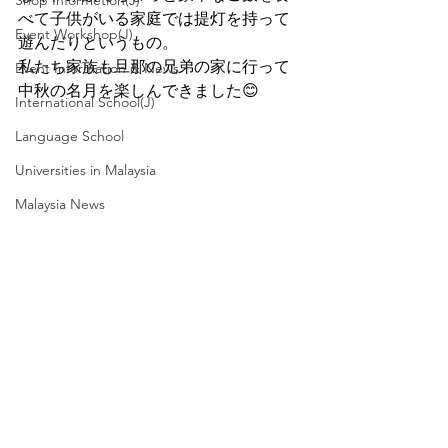
Shop Informetion(J)
べて子供がいる家庭では提灯を持って
Event Workshop(J)
遊んだりというもの。
私たち家族も旦那の兄弟の家に行って
Event Information & News
中秋の名月を楽しんできました😊
International School(J)
Language School
Universities in Malaysia
Malaysia News