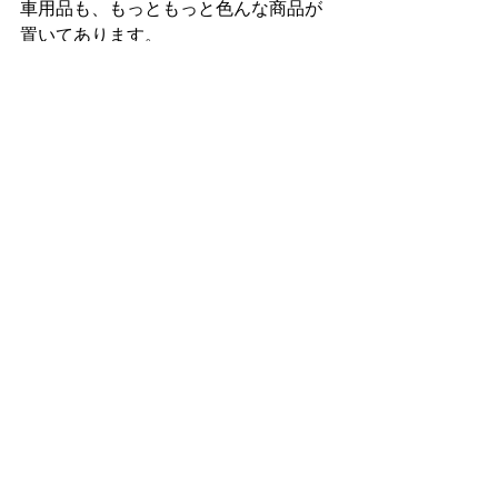
車用品も、もっともっと色んな商品が
置いてあります。
これは痛め止めの薬。SPEED99にも
Panadolはシート毎で売ってるけど、
MR.D.I.Y.でもシート毎で売ってます。
でもこの日はあまり在庫が無かったで
す。マレーシアなので、在庫が無いこ
とが良くあります。。。