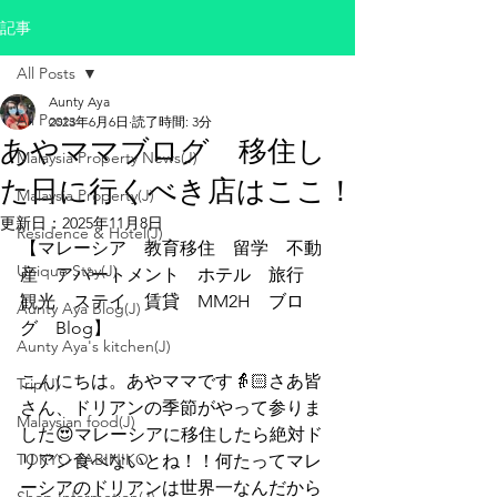
記事
All Posts
Aunty Aya
All Posts
2023年6月6日
読了時間: 3分
あやママブログ 移住し
Malaysia Property News(J)
た日に行くべき店はここ！
Malaysia Property(J)
更新日：
2025年11月8日
Residence & Hotel(J)
【マレーシア　教育移住　留学　不動
Unique Stay(J)
産　アパートメント　ホテル　旅行　
観光　ステイ　賃貸　MM2H　ブロ
Aunty Aya Blog(J)
グ　Blog】
Aunty Aya's kitchen(J)
こんにちは。あやママです👵🏻さあ皆
Trip(J)
さん、ドリアンの季節がやって参りま
Malaysian food(J)
した😍マレーシアに移住したら絶対ド
TOKYO TABINIKO
リアン食べないとね！！何たってマレ
ーシアのドリアンは世界一なんだから