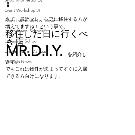
Shop Informetion(J)
🤩
Event Workshop(J)
さて、最近マレーシアに移住する方が
Event Information & News
増えてますね！という事で、
International School(J)
移住した日に行くべ
き店　
Language School
MR.D.I.Y.
Universities in Malaysia
　を紹介し
Malaysia News
ます。
でもこれは物件が決まってすぐに入居
できる方向けになります。