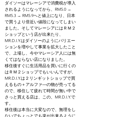
ダイソーはマレーシアで消費税が導入
されるようになってから、RM5.0 → 
RM5.3 → RM5.9へと値上になり、日本
で買うより倍近い値段になってしまい
ました。そしてマレーシアにはＲＭ２
ショップという店が出来たり、
MR.D.I.Y.はダイソーのようにバリエー
ションを増やして事業を拡大したこと
で、上場し、今やマレーシア人には無
くてはならない店になりました。
移住後すぐに生活用品を買いに行くの
はＲＭ２ショップでもいいんですが、
MR.D.I.Y.は２リンギットショップで買
えるもの＋アルファ―の物が売ってる
ので、移住して疲れて時間が無い中で
さっと買える店は、この、MR.D.I.Y.で
す。
移住後は本当に大変なので、無理をし
ないでちょっとでも楽が出来るように