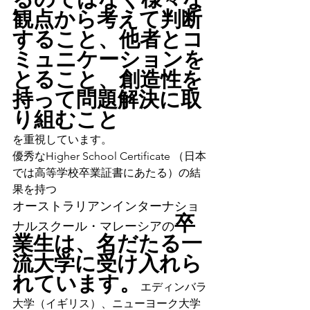
観点から考えて判断
すること、他者とコ
ミュニケーションを
とること、創造性を
持って問題解決に取
り組むこと
を重視しています。
優秀なHigher School Certificate （日本
では高等学校卒業証書にあたる）の結
果を持つ
オーストラリアンインターナショ
卒
ナルスクール・マレーシアの
業生は、名だたる一
流大学に受け入れら
れています。
エディンバラ
大学（イギリス）、ニューヨーク大学