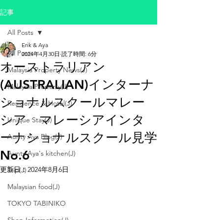
記事
All Posts
Erik & Aya
All Posts
2024年4月30日
読了時間: 6分
オーストラリアン
Malaysia Property News(J)
(AUSTRALIAN)インターナ
Malaysia Property(J)
ショナルスクールマレー
Residence & Hotel(J)
シア マレーシアインタ
Unique Stay(J)
ーナショナルスクール見学
Aunty Aya Blog(J)
No.6
Aunty Aya's kitchen(J)
更新日：
2024年8月6日
Trip(J)
Malaysian food(J)
TOKYO TABINIKO