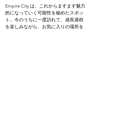
Empire City は、これからますます魅力
的になっていく可能性を秘めたスポッ
ト。今のうちに一度訪れて、成長過程
を楽しみながら、お気に入りの場所を
見つけてみてはいかがでしょうか？
👉 Tabinikoでは、不動産投資から移
住・教育移住・VISAのサポートまで、
マレーシアでの暮らしをトータルでサ
ポートしています。是非ご相談くださ
い。
TABINIKO公式トップペ
👉
ージ
📚 
Sources