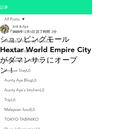
記事
All Posts
Erik & Aya
All Posts
2025年12月5日
読了時間: 2分
ショッピングモール
Malaysia Property News(J)
Hextar World Empire City
Malaysia Property(J)
がダマンサラにオープ
Residence & Hotel(J)
ン！
Unique Stay(J)
Aunty Aya Blog(J)
Aunty Aya's kitchen(J)
Trip(J)
Malaysian food(J)
TOKYO TABINIKO