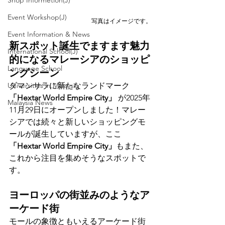
Shop Informetion(J)
Event Workshop(J)
写真はイメージです。
Event Information & News
新スポット誕生でますます魅力
International School(J)
的になるマレーシアのショッピ
Language School
ングシーン 
ダマンサラに新たなランドマーク 
Universities in Malaysia
「Hextar World Empire City」
 が2025年
Malaysia News
11月29日にオープンしました！マレー
シアでは続々と新しいショッピングモ
ールが誕生していますが、ここ
「Hextar World Empire City」
もまた、
これから注目を集めそうなスポットで
す。
ヨーロッパの街並みのようなア
ーケード街
モールの象徴ともいえるアーケード街