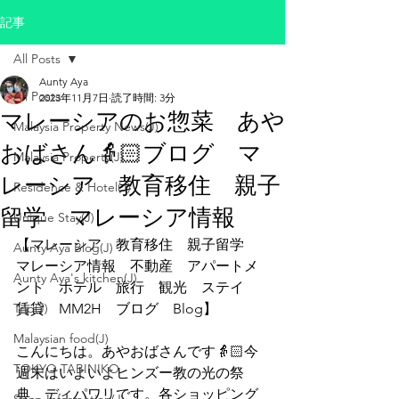
記事
All Posts
Aunty Aya
All Posts
2023年11月7日
読了時間: 3分
マレーシアのお惣菜 あや
Malaysia Property News(J)
おばさん👵🏻ブログ マ
Malaysia Property(J)
レーシア 教育移住 親子
Residence & Hotel(J)
留学 マレーシア情報
Unique Stay(J)
【マレーシア　教育移住　親子留学　
Aunty Aya Blog(J)
マレーシア情報　不動産　アパートメ
Aunty Aya's kitchen(J)
ント　ホテル　旅行　観光　ステイ　
Trip(J)
賃貸　MM2H　ブログ　Blog】
Malaysian food(J)
こんにちは。あやおばさんです👵🏻今
TOKYO TABINIKO
週末はいよいよヒンズー教の光の祭
典、ディパワリです。各ショッピング