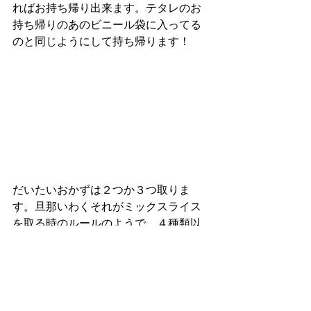
ればお持ち帰り出来ます。テタレのお
持ち帰りのあのビニール袋に入ってる
のと同じようにして持ち帰ります！
だいたいおかずは２つか３つ取りま
す。旦那いわくそれがミックスライス
を取る時のルールのようで、４種類以
上取ると高くなります。魚など、個々
になっている物は一ついくらという場
合もあるので、それは店員さんに値段
を聞いてください。