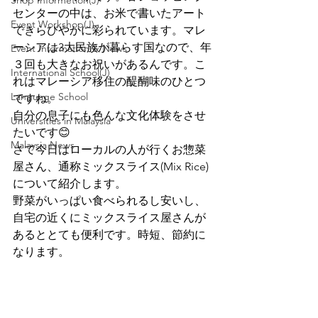
Shop Informetion(J)
センターの中は、お米で書いたアート
Event Workshop(J)
できらびやかに彩られています。マレ
ーシアは3大民族が暮らす国なので、年
Event Information & News
３回も大きなお祝いがあるんです。こ
International School(J)
れはマレーシア移住の醍醐味のひとつ
Language School
ですね。
自分の息子にも色んな文化体験をさせ
Universities in Malaysia
たいです😊
Malaysia News
さて今日はローカルの人が行くお惣菜
屋さん、通称ミックスライス(Mix Rice)
について紹介します。
野菜がいっぱい食べられるし安いし、
自宅の近くにミックスライス屋さんが
あるととても便利です。時短、節約に
なります。