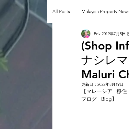
All Posts
Malaysia Property News
Erik
2019年7月5日
Aunty Aya Blog(J)
Aunty Ay
(Shop I
ナシレマ)(
Shop Informetion(J)
Event
Maluri C
Language School
Universit
更新日：
2022年8月19日
【マレーシア   移住  
ブログ   Blog】 