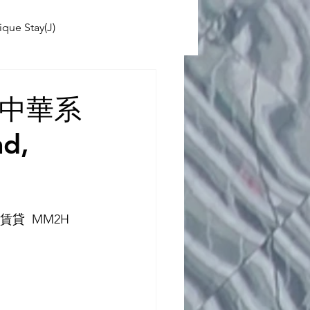
ique Stay(J)
ABINIKO
k (中華系
d,
 School(J)
貸  MM2H   