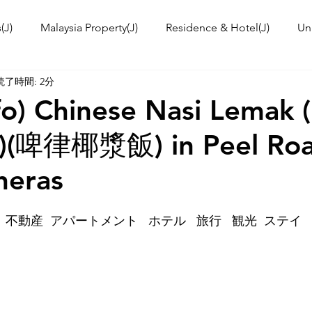
(J)
Malaysia Property(J)
Residence & Hotel(J)
Un
読了時間: 2分
a's kitchen(J)
Trip(J)
Malaysian food(J)
TOKYO T
nfo) Chinese Nasi Lema
啤律椰漿飯) in Peel Roa
 Workshop(J)
Event Information & News
International
heras
ies in Malaysia
Malaysia News
 不動産  アパートメント   ホテル   旅行   観光  ステイ   賃