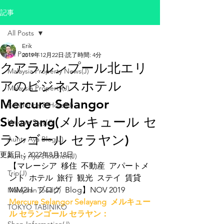
記事
All Posts
Erik
All Posts
2019年12月22日
読了時間: 4分
クアラルンプール北エリ
Malaysia Property News(J)
アのビジネスホテル
Malaysia Property(J)
Mercure Selangor
Residence & Hotel(J)
Selayang(メルキュール セ
Unique Stay(J)
ランゴール セラヤン)
Aunty Aya Blog(J)
更新日：
2022年8月18日
Aunty Aya's kitchen(J)
【マレーシア  移住  不動産  アパートメ
Trip(J)
ント  ホテル  旅行  観光  ステイ  賃貸  
MM2H  ブログ  Blog】NOV 2019
Malaysian food(J)
Mercure Selangor Selayang  メルキュー
TOKYO TABINIKO
ル セランゴール セラヤン：