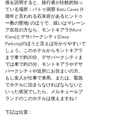
係を説明すると、旅行者が比較的知っ
ている場所：バトゥ洞窟 Batu Caves (4
億年と言われる石灰岩があるヒンドゥ
ー教の聖地) のほうで、或いはマレーシ
ア在住の方なら、モントキアラ(Mont 
Kiara)とデサパークシティ(Desa 
Parkcity)のほうと言えば分かりやすいで
しょう。このホテルからモントキアラ
まで車で約20分、デサパークシティま
では車で約25分。モントキアラやデサ
パークシティや近所にお住まいの方、
もし友人が仕事で来馬、または、緊急
でホテルに泊まらなければならないと
いった状況でしたら、メルキュールブ
ランドのこのホテルは使えますね！
下記は位置：