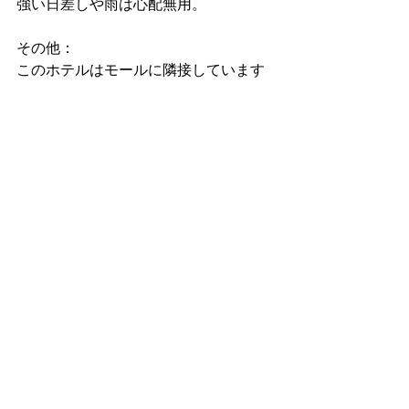
強い日差しや雨は心配無用。
その他：
このホテルはモールに隣接しています
が、ひと気は少ない。。。テナントが
あまり入っていない。。。でもレスト
ランは三、四軒ありますのでちょっと
した食事はOK。
押さえておきたいお得アヤ情報：