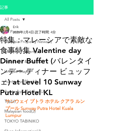
記事
All Posts
Erik
All Posts
2020年2月4日
読了時間: 4分
特集：マレーシアで素敵な
Malaysia Property News(J)
食事特集 Valentine day
Malaysia Property(J)
Dinner Buffet (バレンタイ
Residence & Hotel(J)
ンデー ディナー ビュッフ
Unique Stay(J)
ェ) at Level 10 Sunway
Aunty Aya Blog(J)
Putra Hotel KL
Aunty Aya's kitchen(J)
Trip(J)
サンウェイ プトラ ホテル クアラ ルン
プール Sunway Putra Hotel Kuala 
Malaysian food(J)
Lumpur
TOKYO TABINIKO