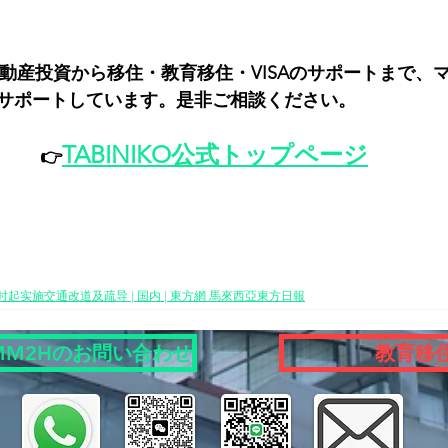
oでは、不動産投資から移住・教育移住・VISAのサポートまで
サポートしています。是非ご相談ください。
TABINIKO公式トップページ
👉
起实施交通改道及疏导 | 国内 | 東方網 馬來西亞東方日報
MM2Hのお問い合わせ
教育移