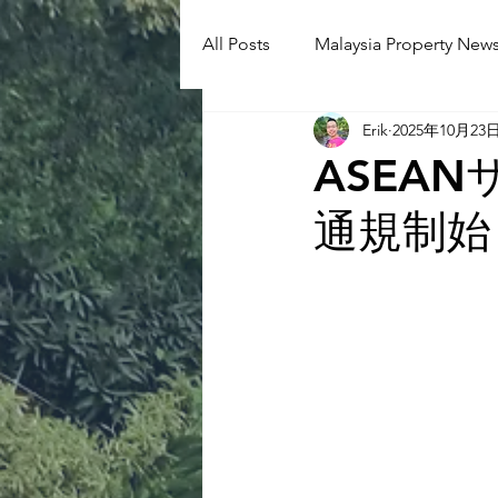
All Posts
Malaysia Property News
Erik
2025年10月23
Aunty Aya Blog(J)
Aunty Ay
ASEA
通規制始ま
Shop Informetion(J)
Event
Language School
Universit