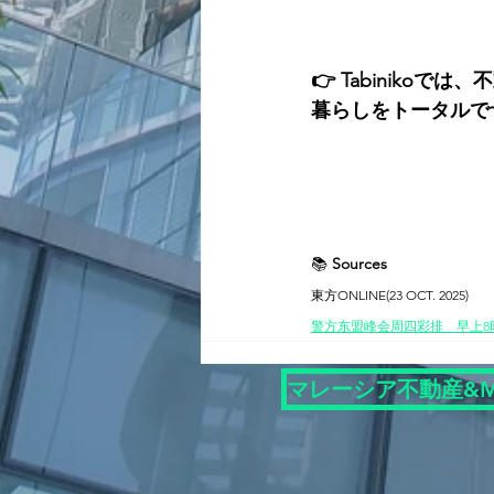
👉 Tabinik
暮らしをトータルで
📚 
Sources
東方ONLINE(23 OCT. 2025)
警方东盟峰会周四彩排　早上8时
マレーシア不動産&