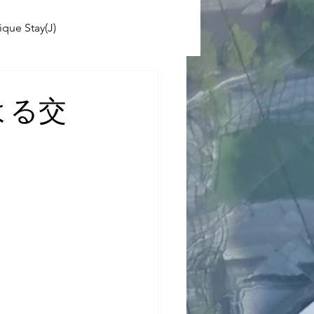
ique Stay(J)
ABINIKO
よる交
 School(J)