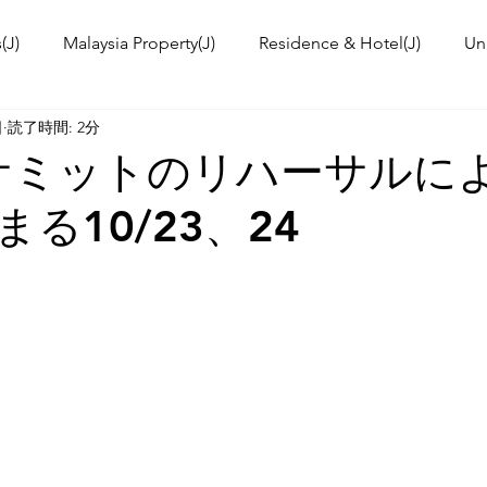
(J)
Malaysia Property(J)
Residence & Hotel(J)
Un
日
読了時間: 2分
a's kitchen(J)
Trip(J)
Malaysian food(J)
TOKYO T
Nサミットのリハーサルに
る10/23、24
 Workshop(J)
Event Information & News
International
ies in Malaysia
Malaysia News