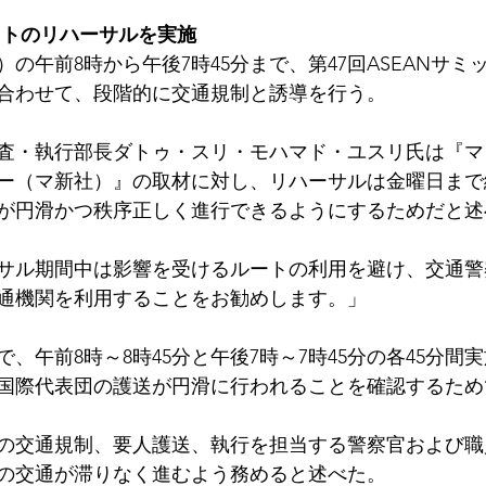
ットのリハーサルを実施　
木）の午前8時から午後7時45分まで、第47回ASEANサ
合わせて、段階的に交通規制と誘導を行う。
査・執行部長ダトゥ・スリ・モハマド・ユスリ氏は『マ
ー（マ新社）』の取材に対し、リハーサルは金曜日まで
が円滑かつ秩序正しく進行できるようにするためだと述
サル期間中は影響を受けるルートの利用を避け、交通警
通機関を利用することをお勧めします。」
で、午前8時～8時45分と午後7時～7時45分の各45分間
国際代表団の護送が円滑に行われることを確認するため
の交通規制、要人護送、執行を担当する警察官および職員
の交通が滞りなく進むよう務めると述べた。