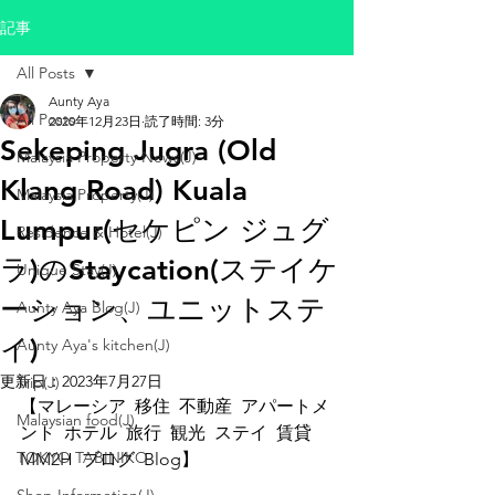
記事
All Posts
Aunty Aya
All Posts
2020年12月23日
読了時間: 3分
Sekeping Jugra (Old
Malaysia Property News(J)
Klang Road) Kuala
Malaysia Property(J)
Lumpur(セケピン ジュグ
Residence & Hotel(J)
ラ)のStaycation(ステイケ
Unique Stay(J)
ーション、ユニットステ
Aunty Aya Blog(J)
イ)
Aunty Aya's kitchen(J)
更新日：
2023年7月27日
Trip(J)
【マレーシア  移住  不動産  アパートメ
Malaysian food(J)
ント  ホテル  旅行  観光  ステイ  賃貸  
TOKYO TABINIKO
MM2H  ブログ  Blog】