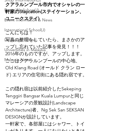
Shop Informetion(J)
クアラルンプール市内でオシャレの一
Event Workshop(J)
軒家のStaycation(ステイケーション、
ユニークステイ)
Event Information & News
International School(J)
こんにちは！
写真の整理をしていたら、まさかのア
Language School
ップし忘れていた記事を発見！！！
Universities in Malaysia
2016年のものですが、アップします。
Malaysia News
ここはクアラルンプールの中心地、
Old Klang Road (オールド クラン ロー
ド) エリアの住宅街にある隠れ宿です。
この隠れ宿は以前紹介したSekeping 
Tenggiri Bangsar Kuala Lumpurと同じ
マレーシアの景観設計(Landscape 
Architecture)者、Ng Sek San SEKSAN 
DESIGNが設計しています。
一軒家で、各部屋にはシャワー、トイ
レがあります。一人になりたいときは