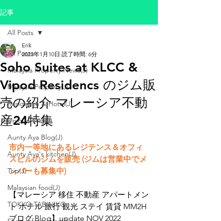
記事
All Posts
Erik
All Posts
2023年1月10日
読了時間: 6分
Soho Suites at KLCC &
Malaysia Property News(J)
Vipod Residencs のジム販
Malaysia Property(J)
売の紹介 マレーシア不動
Residence & Hotel(J)
産24特集
Unique Stay(J)
Aunty Aya Blog(J)
市内一等地にあるレジテンス＆オフィ
Aunty Aya's kitchen(J)
スビルのジムを販売 (ジムは営業中でメ
Trip(J)
ンバーも募集中)
Malaysian food(J)
【マレーシア 移住 不動産 アパートメン
TOKYO TABINIKO
ト ホテル 旅行 観光 ステイ 賃貸 MM2H 
ブログ Blog】update NOV 2022