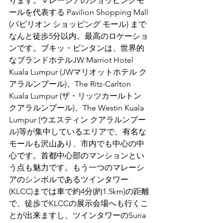
ります。マレーシアのショッピングモ
ールを代表する Pavilion Shopping Mall 
(パビリオン ショッピング モール) まで
なんと徒歩5分以内。最高のロケーショ
ンです。ブキッ・ビンタンは、世界的
なブランドホテルJW Marriot Hotel 
Kuala Lumpur (JWマリオットホテル ク
アラルンプール)、The Ritz-Carlton 
Kuala Lumpur (ザ・リッツカールトン 
クアラルンプール)、The Westin Kuala 
Lumpur (ウエスティン クアラルンプー
ル)等が集中しているエリアで、有名な
モールも沢山あり、市内でも中心の中
心です。首都中心部のマンションとい
う点も魅力です。もう一つのマレーシ
アのシンボルであるツインタワー
(KLCC)までは車で約4分(約1.5km)の距離
で、徒歩でKLCCの展示会場へも行くこ
とが出来ますし、ツインタワーのSuria 