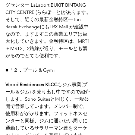
グセンター LaLaport BUKIT BINTANG 
CITY CENTRE (ららぽーと)があります。
そして、近くの最新金融特区―Tun 
Razak ExchangeにもTRX Mall が建設中
なので、ますますこの商業エリアは巨
大化していきます。金融特区は、MRT1
＋MRT2、2路線が通り、モールとも繋
がるのでとても便利です。
■「２．プール & Gym」
Vipod Residences KLCC
もジム事業(プ
ール＆ジム) を売り出し中ですので紹介
します。Soho Suitesと同じく、一般公
開で営業しています。メンバー制で、
使用料がががります。フィットネスセ
ンターと同様、ジムに通いたい周りに
通勤しているサラリーマン達をターケ