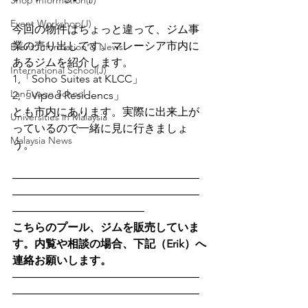
Shop Informetion(J)
Event Workshop(J)
今回の物件はちょっと違って、ジム事
業の売り出しです。マレーシア市内に
Event Information & News
あるジムを紹介します。
International School(J)
1,「Soho Suites at KLCC」
Language School
2,「Vipod Residencs」
とも市内にあります。実際に出来上が
Universities in Malaysia
っているので一緒に見に行きましょ
Malaysia News
う。
―――――――――――――――――
―――――――――――――――――
――――――――――――
こちらのプール、ジムを販売していま
す。内覧や相談の場合、下記（Erik）へ
連絡お願いします。
―――――――――――――――――
―――――――――――――――――