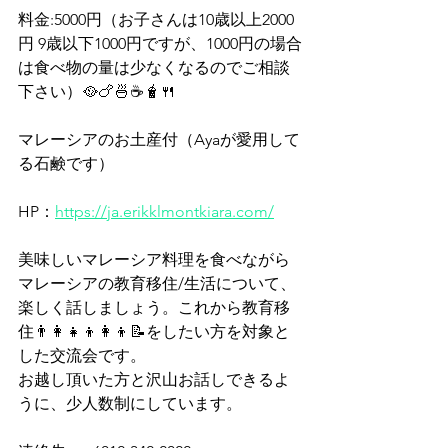
料金:5000円（お子さんは10歳以上2000
円 9歳以下1000円ですが、1000円の場合
は食べ物の量は少なくなるのでご相談
下さい）🥘🍗🍜☕️🧋🍴
マレーシアのお土産付（Ayaが愛用して
る石鹸です）
HP：
https://ja.erikklmontkiara.com/
美味しいマレーシア料理を食べながら
マレーシアの教育移住/生活について、
楽しく話しましょう。これから教育移
住👨‍👩‍👧‍👦👩‍👦📝をしたい方を対象と
した交流会です。
お越し頂いた方と沢山お話しできるよ
うに、少人数制にしています。