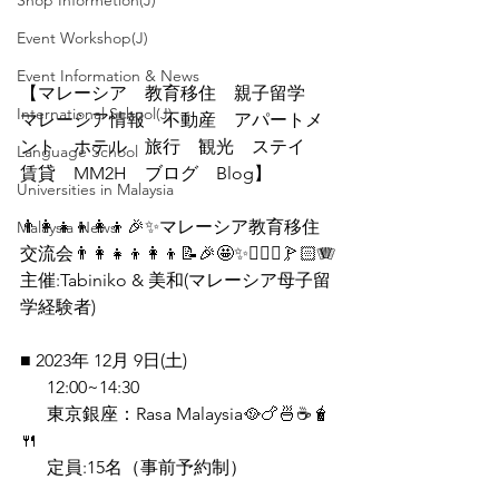
Shop Informetion(J)
Event Workshop(J)
Event Information & News
【マレーシア　教育移住　親子留学　
International School(J)
マレーシア情報　不動産　アパートメ
ント　ホテル　旅行　観光　ステイ　
Language School
賃貸　MM2H　ブログ　Blog】
Universities in Malaysia
👨‍👩‍👧‍👦👩‍👦🎉✨マレーシア教育移住
Malaysia News
交流会👨‍👩‍👧‍👦👩‍👦📝🎉🤩✨🏊🏻‍♀️🏌🏻🪗
主催:Tabiniko & 美和(マレーシア母子留
学経験者)
■ 2023年 12月 9日(土) 
      12:00~14:30 
      東京銀座：Rasa Malaysia🥘🍗🍜☕️🧋
🍴
      定員:15名（事前予約制）