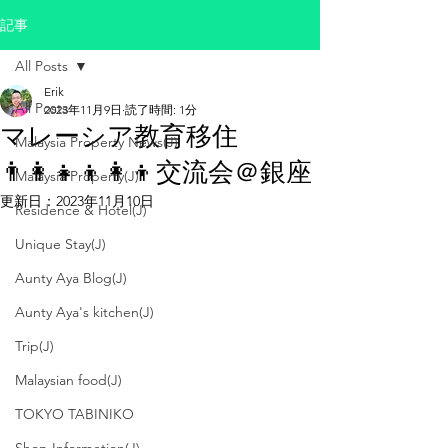
記事
All Posts
Erik
All Posts
2023年11月9日
読了時間: 1分
マレーシア教育移住
Malaysia Property News(J)
👨‍👩‍👧‍👦👩‍👦交流会＠銀座
Malaysia Property(J)
更新日：
2023年11月10日
Residence & Hotel(J)
Unique Stay(J)
Aunty Aya Blog(J)
Aunty Aya's kitchen(J)
Trip(J)
Malaysian food(J)
TOKYO TABINIKO