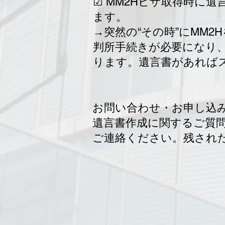
☑ MM2Hビザ取得時に
ます。
→突然の“その時”にMM
判所手続きが必要になり
ります。遺言書があれば
お問い合わせ・お申し込
遺言書作成に関するご質問
ご連絡ください。残され