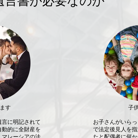
遺言書が必要なのか
ます
子
遺言に明記されて
お子さんがいらっ
自動的に全財産を
で法定後見人を指
、マレーシアの法
たと配偶者に何か