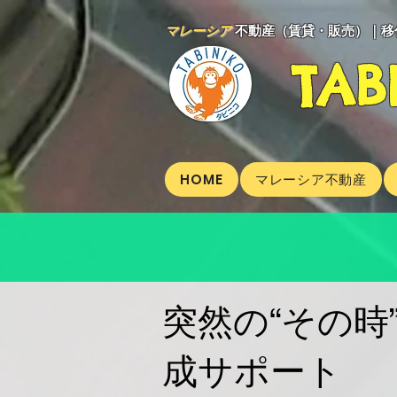
マレーシア
不動産（賃貸・販売）｜移
TAB
HOME
マレーシア不動産
突然の“その時
成サポート