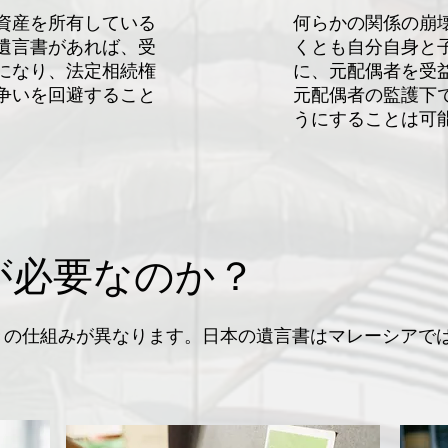
資産を所有している
​何らかの関係の崩
遺言書があれば、受
くとも自分自身と
になり、法定相続権
に、元配偶者を受
争いを回避すること
元配偶者の監護下
うにすることは可
が必要なのか？
の仕組みが異なります。​日本の遺言書はマレーシアで