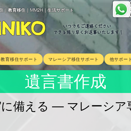
住｜教育移住｜MM2H｜生活サポート
INIKO
いつでもご連絡ください
できる限り早くお返事いたします​！
教育移住サポート
マレーシア移住サポート
他サポー
遺言書作成
”に備える — マレーシ