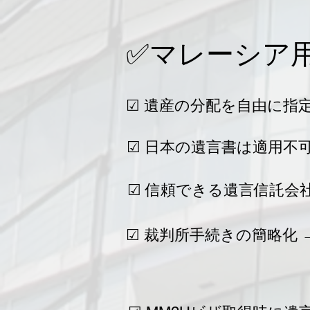
✅マレーシア
☑ 遺産の分配を自由に指
☑ 日本の遺言書は適用不
☑ 信頼できる遺言信託会社R
☑ 裁判所手続きの簡略化 