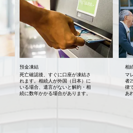
預金凍結
相
死亡確認後、すぐに口座が凍結さ
マ
れます。相続人が外国（日本）に
者2
いる場合、遺言がないと解約・相
律
続に数年かかる場合があります。
あ