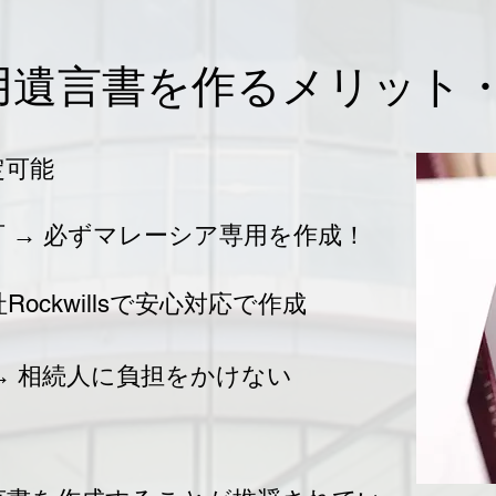
用遺言書を作るメリット
定可能
可 → 必ずマレーシア専用を作成！
ockwillsで安心対応​で作成
→ 相続人に負担をかけない