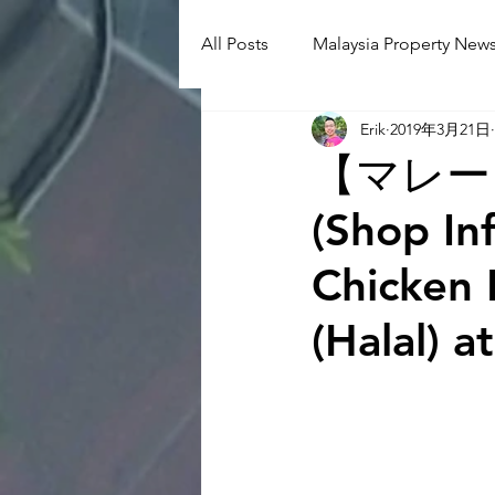
All Posts
Malaysia Property News
Erik
2019年3月21日
Aunty Aya Blog(J)
Aunty Ay
【マレーシ
(Shop 
Shop Informetion(J)
Event
Chicke
Language School
Universit
(Halal) a