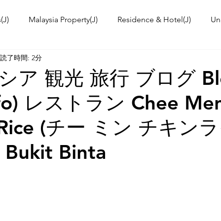
(J)
Malaysia Property(J)
Residence & Hotel(J)
Un
読了時間: 2分
a's kitchen(J)
Trip(J)
Malaysian food(J)
TOKYO T
ア 観光 旅行 ブログ Bl
Info) レストラン Chee Me
 Workshop(J)
Event Information & News
International
n Rice (チー ミン チキン
ies in Malaysia
Malaysia News
t Bukit Binta