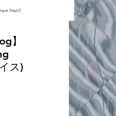
ique Stay(J)
ABINIKO
og】
ng
 School(J)
ライス)