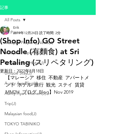
記事
All Posts
Erik
All Posts
2019年12月24日
読了時間: 2分
(Shop Info) GO Street
Malaysia Property News(J)
Noodle (有麵食) at Sri
Malaysia Property(J)
Petaling (スリペタリング)
Residence & Hotel(J)
更新日：
2022年8月18日
Unique Stay(J)
【マレーシア  移住  不動産  アパートメ
Aunty Aya Blog(J)
ント  ホテル  旅行  観光  ステイ  賃貸  
MM2H  ブログ  Blog】Nov 2019
Aunty Aya's kitchen(J)
Trip(J)
Malaysian food(J)
TOKYO TABINIKO