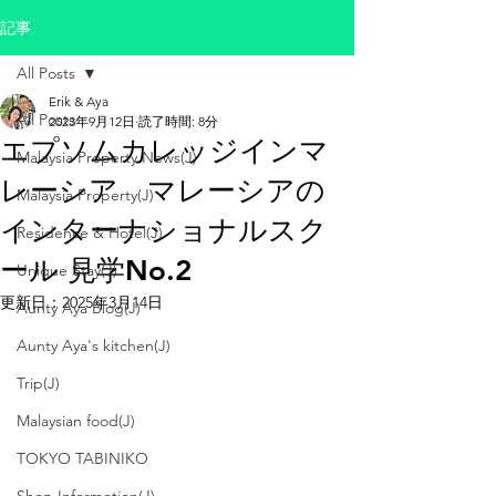
記事
All Posts
Erik & Aya
All Posts
2023年9月12日
読了時間: 8分
エプソムカレッジインマ
Malaysia Property News(J)
レーシア マレーシアの
Malaysia Property(J)
インターナショナルスク
Residence & Hotel(J)
ール 見学No.2
Unique Stay(J)
更新日：
2025年3月14日
Aunty Aya Blog(J)
Aunty Aya's kitchen(J)
Trip(J)
Malaysian food(J)
TOKYO TABINIKO