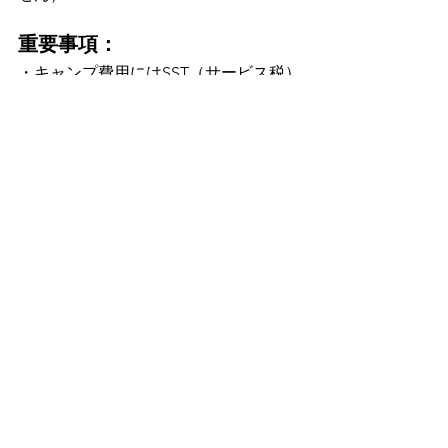
重要事項：
・キャンプ費用にはSST（サービス税）
は含まれていません。費用にはコー
ス・アクティビティ・食事・宿泊が含
まれます。
・詳細な利用規約はお問合せくださ
い。
・プログラムの性質上、協働的かつイ
ンタラクティブな活動が多いため、参
加者には最低B1レベル（中級程度）の
英語力を推奨します。
What's 
App
はこちらをクリック
Line
での
お問い合わせ