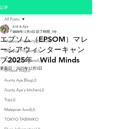
記事
All Posts
Erik & Aya
All Posts
2025年12月4日
読了時間: 3分
エプソム（EPSOM）マレ
Malaysia Property News(J)
ーシアウィンターキャン
Malaysia Property(J)
プ2025年 Wild Minds
Residence & Hotel(J)
更新日：
2025年12月5日
Unique Stay(J)
Aunty Aya Blog(J)
Aunty Aya's kitchen(J)
Trip(J)
Malaysian food(J)
TOKYO TABINIKO