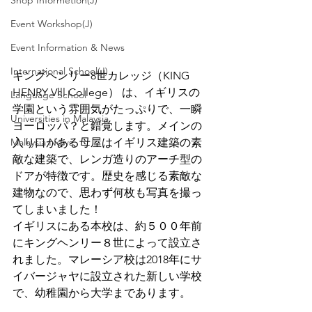
Shop Informetion(J)
Event Workshop(J)
Event Information & News
International School(J)
キングヘンリー8世カレッジ（KING 
HENRY Vlll College） は、イギリスの
Language School
学園という雰囲気がたっぷりで、一瞬
Universities in Malaysia
ヨーロッパ？と錯覚します。メインの
Malaysia News
入り口がある母屋はイギリス建築の素
敵な建築で、レンガ造りのアーチ型の
ドアが特徴です。歴史を感じる素敵な
建物なので、思わず何枚も写真を撮っ
てしまいました！
イギリスにある本校は、約５００年前
にキングヘンリー８世によって設立さ
れました。マレーシア校は2018年にサ
イバージャヤに設立された新しい学校
で、幼稚園から大学まであります。