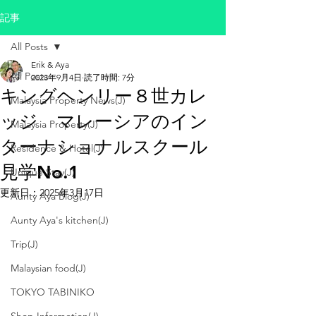
記事
All Posts
Erik & Aya
All Posts
2023年9月4日
読了時間: 7分
キングヘンリー８世カレ
Malaysia Property News(J)
ッジ マレーシアのイン
Malaysia Property(J)
ターナショナルスクール
Residence & Hotel(J)
見学No.1
Unique Stay(J)
更新日：
2025年3月17日
Aunty Aya Blog(J)
Aunty Aya's kitchen(J)
Trip(J)
Malaysian food(J)
TOKYO TABINIKO