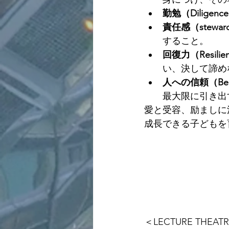
勤勉（Diligenc
責任感（steward
すること。
回復力（Resilie
い、決して諦め
人への信頼（Believ
最大限に引き出
愛と受容、励ましに
成長できる子どもを
＜LECTURE THEAT