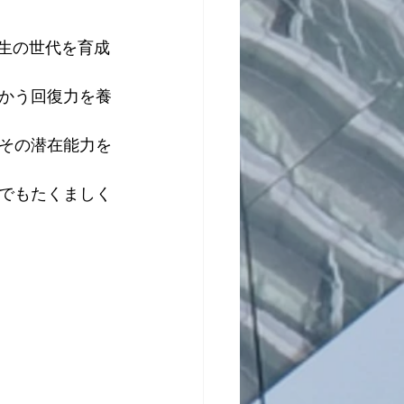
学生の世代を育成
向かう回復力を養
、その潜在能力を
でもたくましく