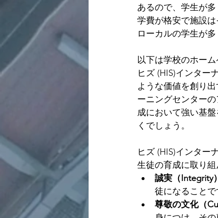
あるので、学生が多
学費が格安で施設は
ローカルの学生が多
以下は学校のホーム
ヒズ (HIS)イン
ような価値を創り出
ーニングセンターの
成において強い基盤
くでしょう。
ヒズ (HIS)イン
生徒の育成に取り組
誠実（Integrity
徒になることで
尊敬の文化（Cultu
身につけ、その