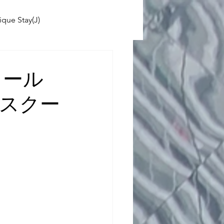
ique Stay(J)
ABINIKO
クール
スクー
 School(J)