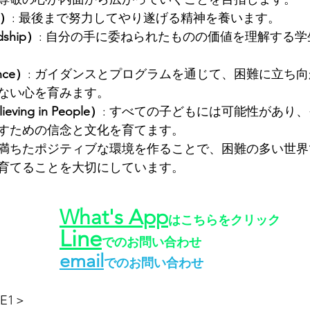
e）
: 最後まで努力してやり遂げる精神を養います。
ship）
: 自分の手に委ねられたものの価値を理解する
nce）
: ガイダンスとプログラムを通じて、困難に立ち
ない心を育みます。
ing in People）
: すべての子どもには可能性があり
すための信念と文化を育てます。
満ちたポジティブな環境を作ることで、困難の多い世界
育てることを大切にしています。
What's App
はこちらをクリック
Line
でのお問い合わせ
email
でのお問い合わせ
RE1＞