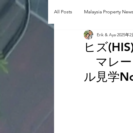
All Posts
Malaysia Property News
Erik & Aya
2025年
Aunty Aya Blog(J)
Aunty Ay
ヒズ(H
マレー
Shop Informetion(J)
Event
ル見学No
Language School
Universit