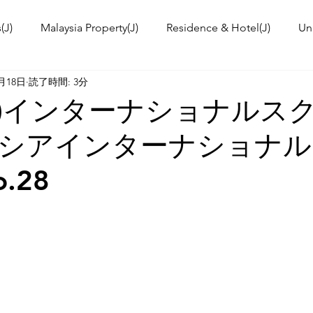
(J)
Malaysia Property(J)
Residence & Hotel(J)
Un
2月18日
読了時間: 3分
a's kitchen(J)
Trip(J)
Malaysian food(J)
TOKYO T
IS)インターナショナルス
シアインターナショナル
 Workshop(J)
Event Information & News
International
.28
ies in Malaysia
Malaysia News