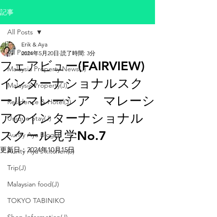
記事
All Posts
Erik & Aya
All Posts
2024年5月20日
読了時間: 3分
フェアビュー(FAIRVIEW)
Malaysia Property News(J)
インターナショナルスク
Malaysia Property(J)
ールマレーシア マレーシ
Residence & Hotel(J)
アのインターナショナル
Unique Stay(J)
スクール見学No.7
Aunty Aya Blog(J)
更新日：
2024年10月15日
Aunty Aya's kitchen(J)
Trip(J)
Malaysian food(J)
TOKYO TABINIKO