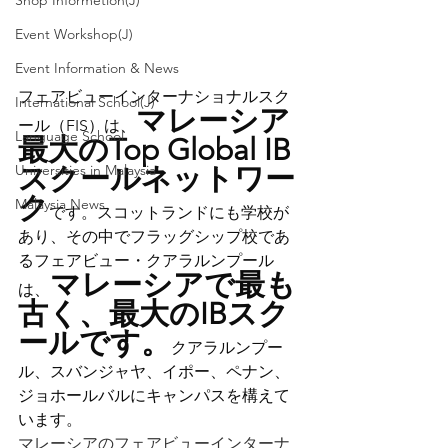
Shop Informetion(J)
Event Workshop(J)
Event Information & News
フェアビューインターナショナルスク
International School(J)
マレーシア
ール（FIS）は、
Language School
最大のTop Global IB
Universities in Malaysia
スクールネットワー
ク
Malaysia News
です。スコットランドにも学校が
あり、
その中でフラッグシップ校であ
るフェアビュー・クアラルンプール
マレーシアで最も
は、
古く、最大のIBスク
ールです。
クアラルンプー
ル、スバンジャヤ、イポー、ペナン、
ジョホールバルにキャンパスを構えて
います。
マレーシアのフェアビューインターナ