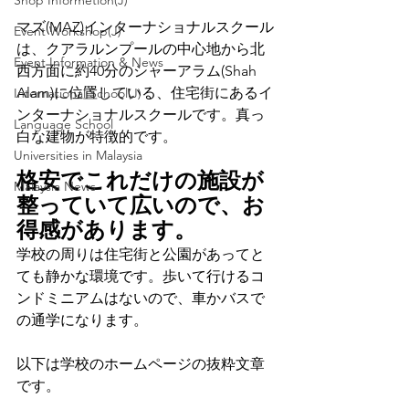
Shop Informetion(J)
マズ(MAZ)インターナショナルスクール
Event Workshop(J)
は、クアラルンプールの中心地から北
Event Information & News
西方面に約40分のシャーアラム(Shah 
Alam)に位置している、住宅街にあるイ
International School(J)
ンターナショナルスクールです。真っ
Language School
白な建物が特徴的です。
Universities in Malaysia
格安でこれだけの施設が
Malaysia News
整っていて広いので、お
得感があります。
学校の周りは住宅街と公園があってと
ても静かな環境です。歩いて行けるコ
ンドミニアムはないので、車かバスで
の通学になります。
以下は学校のホームページの抜粋文章
です。