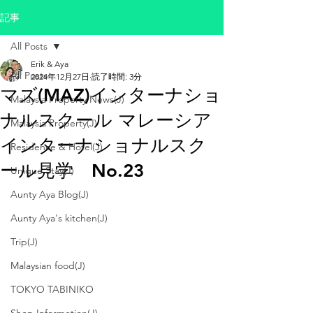
記事
All Posts
Erik & Aya
All Posts
2024年12月27日
読了時間: 3分
マズ(MAZ)インターナショ
Malaysia Property News(J)
ナルスクール マレーシア
Malaysia Property(J)
インターナショナルスク
Residence & Hotel(J)
ール見学 No.23
Unique Stay(J)
Aunty Aya Blog(J)
Aunty Aya's kitchen(J)
Trip(J)
Malaysian food(J)
TOKYO TABINIKO