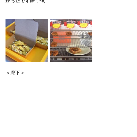
かったです(#^.^#)
＜廊下＞