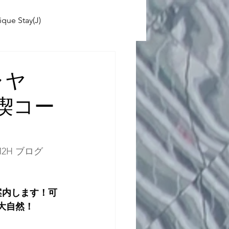
ique Stay(J)
ABINIKO
ャヤ
満喫コー
 School(J)
2H ブログ 
ご案内します！可
)、大自然！