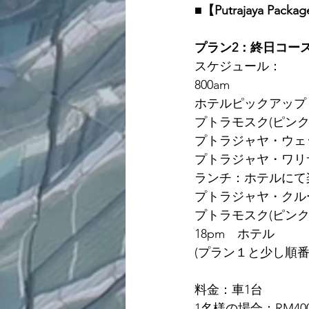
■【Putrajaya Packa
プラン2：終日コー
スケジュール：
800am  
ホテルピックアップ
プトラモスク(ピンクモスク 
プトラジャヤ・ウェットラン
プトラジャヤ・ワリサン・ペタ
ランチ：ホテルにて
プトラジャヤ・クルージング 
プトラモスク(ピンクモス
18pm　ホテル
(プラン１と少し順番
料金：車1台
1名様の場合：RM400