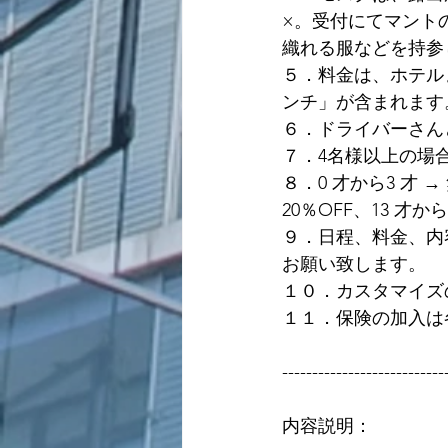
×。受付にてマント
織れる服などを持参
５．料金は、ホテル
ンチ」が含まれます
６．ドライバーさん
７．4名様以上の場
８．0 才から3 才 
20％OFF、13 
９．日程、料金、内
お願い致します。
１０．カスタマイズ
１１．保険の加入は
---------------------------
内容説明：