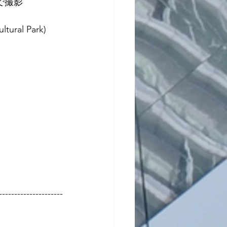
場で撮影
al Park) 
---------------------