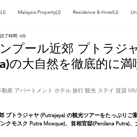
(J)
Malaysia Property(J)
Residence & Hotel(J)
Un
読了時間: 6分
a's kitchen(J)
Trip(J)
Malaysian food(J)
TOKYO T
ンプール近郊 プトラジ
ajaya)の大自然を徹底的に
 Workshop(J)
Event Information & News
International
ies in Malaysia
Malaysia News
動産 アパートメント ホテル 旅行 観光 ステイ 賃貸 MM
プトラジャヤ (Putrajaya) の観光ツアーをたっぷり
スク Putra Mosque)、首相官邸(Perdana Putra