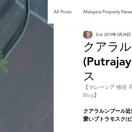
All Posts
Malaysia Property News
Erik
2019年3月28日
Aunty Aya Blog(J)
Aunty Ay
クアラル
(Putr
Shop Informetion(J)
Event
ス
Language School
Universit
【マレーシア 移住 不
Blog】
クアラルンプール近郊 
愛いプトラモスク(ピンクモ