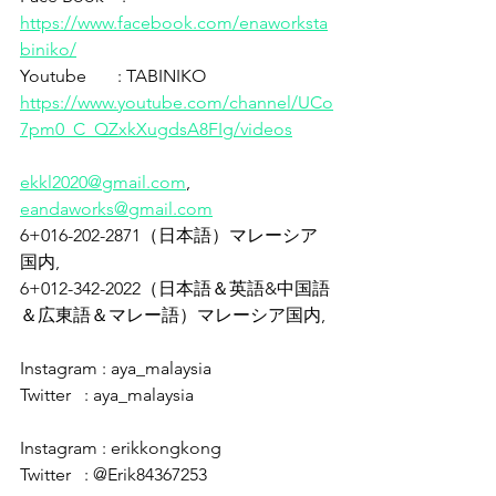
https://www.facebook.com/enaworksta
biniko/
Youtube       : TABINIKO 
https://www.youtube.com/channel/UCo
7pm0_C_QZxkXugdsA8FIg/videos
ekkl2020@gmail.com
, 
eandaworks@gmail.com
6+016-202-2871（日本語）マレーシア
国内,
6+012-342-2022（日本語＆英語&中国語
＆広東語＆マレー語）マレーシア国内,
Instagram : aya_malaysia
Twitter   : aya_malaysia
Instagram : erikkongkong
Twitter   : @Erik84367253