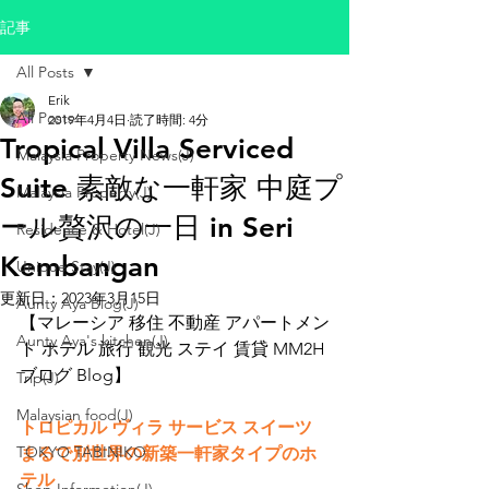
記事
All Posts
Erik
All Posts
2019年4月4日
読了時間: 4分
Tropical Villa Serviced
Malaysia Property News(J)
Suite 素敵な一軒家 中庭プ
Malaysia Property(J)
ール贅沢の一日 in Seri
Residence & Hotel(J)
Kembangan
Unique Stay(J)
更新日：
2023年3月15日
Aunty Aya Blog(J)
【マレーシア 移住 不動産 アパートメン
Aunty Aya's kitchen(J)
ト ホテル 旅行 観光 ステイ 賃貸 MM2H 
ブログ Blog】
Trip(J)
Malaysian food(J)
トロピカル ヴィラ サービス スイーツ 
TOKYO TABINIKO
まるで別世界の新築一軒家タイプのホ
テル