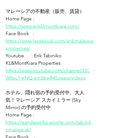
マレーシアの不動産（販売、賃貸）
Home Page : 
https://www.erikklmontkiara.com/
Face Book   : 
https://www.facebook.com/erikmalaysia
properties/
Youtube      : Erik Tabiniko 
KL&MontKiara Properties
https://www.youtube.com/channel/UC
W6xc1grNQ-xmSbwR4Szwaw/videos
ホテル、隠れ宿の予約受付中、大人
気！マレーシア スカイミラー (Sky 
Mirror) の予約受付中 
Home Page : 
https://eandaworks.wixsite.com/tabinik
omalaysiakl
Face Book    : 