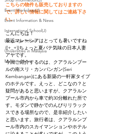
Shop Informetion(J)
こちらの物件も販売しておりますの
Event Workshop(J)
で、詳しい情報に関してはご連絡下さ
い。
Event Information & News
International School(J)
こんにちは！
最近マレーシアはとっても暑いですね
Language School
((+_+))ちょっと夏バテ気味の日本人妻
Universities in Malaysia
アヤです。
Malaysia News
今回ご紹介するのは、クアラルンプー
ルの南スリ・カンバンガン(Seri 
Kembangan)にある新築の一軒家タイプ
のホテルです。えっと、どこなの？と
疑問があると思いますが、クアラルン
プール市内から車で約30分離れた所で
す。モダンで静かでのんびりリラック
スできる場所なので、是非紹介したい
と思います。旅行者は、クアラルンプ
ール市内のスカイマンションやホテル
に泊まることが多いですが、このよう