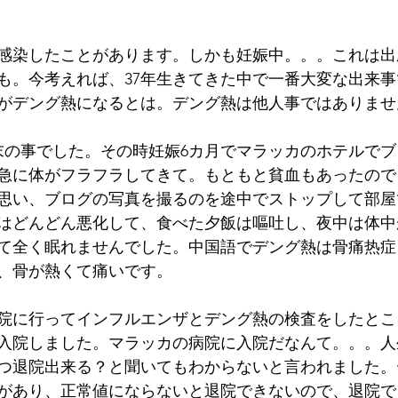
感染したことがあります。しかも
妊娠中。。。これは出
も。今考えれば、37年生きてきた中で一番大変な出来事
がデング熱になるとは。デング熱は他人事ではありませ
4月末の事でした。その時妊娠6カ月でマラッカのホテルで
急に体がフラフラしてきて。もともと貧血もあったので
思い、ブログの写真を撮るのを途中でストップして部屋
はどんどん悪化して、食べた夕飯は嘔吐し、夜中は体中
て全く眠れませんでした。中国語でデング熱は骨痛热症
、骨が熱くて痛いです。
院に行ってインフルエンザとデング熱の検査をしたとこ
入院しました。マラッカの病院に入院だなんて。。。人
つ退院出来る？と聞いてもわからないと言われました。
があり、正常値にならないと退院できないので、退院で