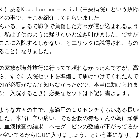
あるKuala Lumpur Hospital（中央病院）という
との事で、そこを紹介してもらいました。
んいる、まるで戦争で負傷した方々が運び込まれるよう
、私は子供のように帰りたいと泣き叫びました。ですが
ここに入院するしかない。とエリックに説得され、もの
ることになりました。
の家族が海外旅行に行ってて頼れなかったんですが、高
ら、すぐに入院セットを準備して駆けつけてくれたんです
のが必要かなんて知らなかったので、本当に助けられました
な！入院するときに必要なセットは下記に書きます。
ような方々の中で、点滴用の１０センチくらいある長い
した。本当に辛い痛い、でもお腹の赤ちゃんの為に頑張
。血液検査の結果。ヘモグロビンの数値が下がってるか
が空いてるからICUに入りましょう。という事になり、ま