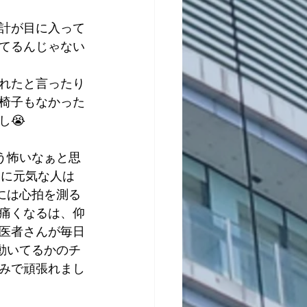
計が目に入って
てるんじゃない
れたと言ったり
る椅子もなかった
し😭
う怖いなぁと思
いに元気な人は
には心拍を測る
痛くなるは、仰
医者さんが毎日
動いてるかのチ
みで頑張れまし