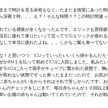
るまで時計を見る余裕もなく、たまたま病室にあった時
ら深夜２時。。。え？！そんな時間？？この時計間違っ
れている感覚が全くなかったんです。エリックも普段疲
流石に疲れて座りたいって言ってて💦エリックが座れ
なしで本当に疲れたよね。。。しかもご飯も食べてない
な！と思いつつ、ICUっていったいいくら掛かるんだろ
ぜかRM１を払って初めてICUに入院しました。私みた
す💦ICUに入って両手がチューブに繋がれた状態で、胸
が取れない状態でずっと座ったままだったので、お尻が
に赤ちゃんがいるからそれはそれで苦しかったです。お
ちゃんのチェックをしにきて、毎日赤ちゃんが１０回以上
幸いお腹の赤ちゃんは動いてくれていたので、それが励