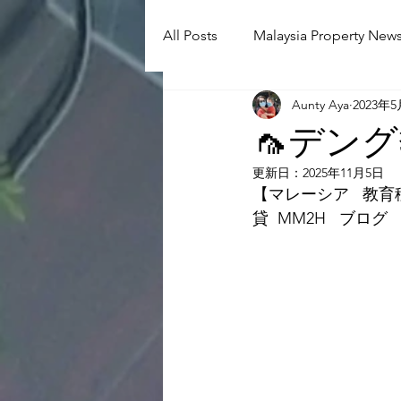
All Posts
Malaysia Property News
Aunty Aya
2023年
Aunty Aya Blog(J)
Aunty Ay
🦟デン
更新日：
2025年11月5日
Shop Informetion(J)
Event
【マレーシア   教育移
貸  MM2H   ブログ  
Language School
Universit