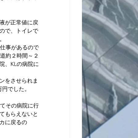
液が正常値に戻
ので、トイレで
。
で仕事があるので
片道約２時間～２
院、KLの病院に
ンをさせられま
万円でした。
ってその病院に行
てもらえないと
カに戻るの