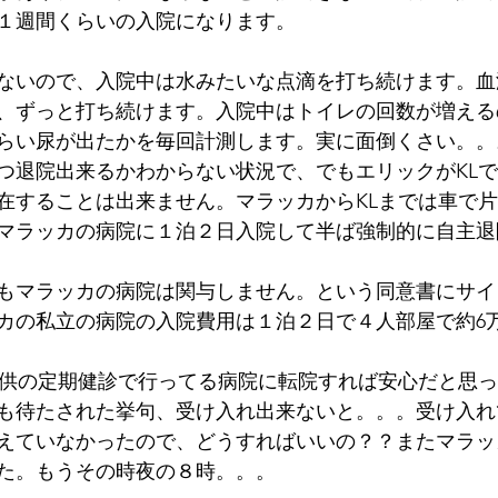
１週間くらいの入院になります。
ないので、入院中は水みたいな点滴を打ち続けます。血
、ずっと打ち続けます。入院中はトイレの回数が増える
らい尿が出たかを毎回計測します。実に面倒くさい。。
つ退院出来るかわからない状況で、でもエリックがKL
在することは出来ません。マラッカからKLまでは車で
マラッカの病院に１泊２日入院して半ば強制的に自主退
もマラッカの病院は関与しません。という同意書にサイ
カの私立の病院の入院費用は１泊２日で４人部屋で約6
子供の定期健診で行ってる病院に転院すれば安心だと思
も待たされた挙句、受け入れ出来ないと。。。受け入れ
えていなかったので、どうすればいいの？？またマラッ
た。もうその時夜の８時。。。