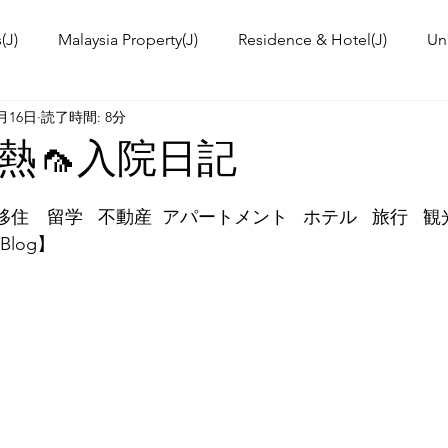
(J)
Malaysia Property(J)
Residence & Hotel(J)
Un
5月16日
読了時間: 8分
a's kitchen(J)
Trip(J)
Malaysian food(J)
TOKYO T
グ熱🦟入院日記
 Workshop(J)
Event Information & News
International
住　留学   不動産  アパートメント   ホテル   旅行   観光
 Blog】
ies in Malaysia
Malaysia News