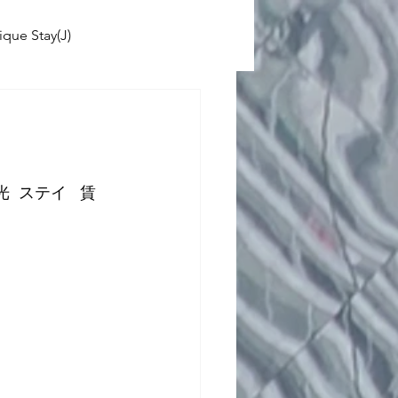
ique Stay(J)
ABINIKO
 School(J)
  ステイ   賃