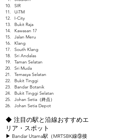
SIR
UiTM
I-City
Bukit Raja
Kawasan 17
Jalan Meru
Klang
South Klang
Sri Andalas
Taman Selatan
Sri Muda
Temasya Selatan
Bukit Tinggi
Bandar Botanik
Bukit Tinggi Selatan
Johan Setia（終点）
Johan Setia Depot
◆ 注目の駅と沿線おすすめエ
リア・スポット
▶ Bandar Utama駅（MRTSBK線⑨接