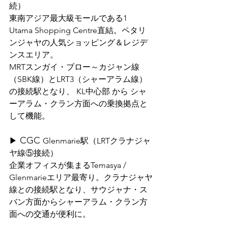
続）
東南アジア最大級モールである1 
Utama Shopping Centre直結。ペタリ
ンジャヤの人気ショッピング＆レジデ
ンスエリア。
MRTスンガイ・ブロー～カジャン線
（SBK線）とLRT3（シャーアラム線）
の接続駅となり、 KL中心部 から シャ
ーアラム・クラン方面への乗換拠点と
して機能。
 CGC 
▶
Glenmarie駅（LRTクラナジャ
ヤ線⑤接続）
企業オフィスが集まるTemasya / 
Glenmarieエリア最寄り。クラナジャヤ
線との接続駅となり、サウジャナ・ス
バン方面からシャーアラム・クラン方
面への交通が便利に。