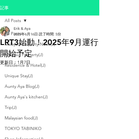
記事
All Posts
Erik & Aya
All Posts
2025年6月16日
読了時間: 5分
LRT3始動！2025年9月運行
Malaysia Property News(J)
開始予定
Malaysia Property(J)
更新日：
1月7日
Residence & Hotel(J)
Unique Stay(J)
Aunty Aya Blog(J)
Aunty Aya's kitchen(J)
Trip(J)
Malaysian food(J)
TOKYO TABINIKO