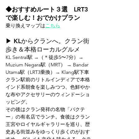
◆おすすめルート３選　LRT3
で楽しむ！おでかけプラン
乗り換えマップは
こちら
▶ KLからクランへ。クラン街
歩き＆本格ローカルグルメ
KL Sentral駅 →（＊徒歩5〜7分）→ 
Muzium Negara駅（MRT） → Bandar 
Utama駅（LRT3乗換）→ Klang駅下車 
クラン駅前のリトルインディアで本格
インド系朝食を楽しみつつ、色鮮やか
な布やアクセサリーのウィンドーショ
ッピング。
その後はクラン発祥の名物「バクテ
ー」の有名店でランチ。食後はクラン
王宮やロイヤルギャラリーを巡り、歴
史ある街並みをゆっくり歩くのがおす