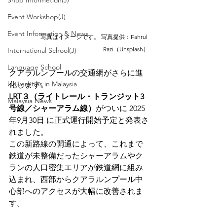
Shop Informetion(J)
Event Workshop(J)
Event Information & News
写真はイメージです。 写真提供：Fahrul 
Razi（Unsplash）
International School(J)
Language School
クアラルンプールの交通網がさらに進
Universities in Malaysia
化します。
LRT３（ライトレール・トランジット3
Malaysia News
号線／シャーアラム線）
がついに 2025
年9月30日 に正式運行開始予定と発表さ
れました。
この新路線の開通によって、これまで
鉄道が未整備だったシャーアラムやク
ランの人口密集エリアが鉄道網に組み
込まれ、西部からクアラルンプール中
心部へのアクセスが大幅に改善されま
す。