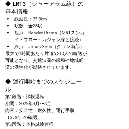
◆ LRT3（シャーアラム線）の
基本情報
総延長：37.8km
駅数：全26駅
起点：Bandar Utama（MRTスンガ
イ・ブロー～カジャン線と接続）
終点：Johan Setia（クラン南部）
最大で1時間あたり片道6,210人の輸送が
可能となり、交通渋滞の緩和や地域経
済の活性化が期待されています。
◆ 運行開始までのスケジュー
ル
第1段階：試験運転
期間：2025年4月〜6月
内容：安全性、耐久性、運行手順
（SOP）の確認
第2段階：本格試験運行