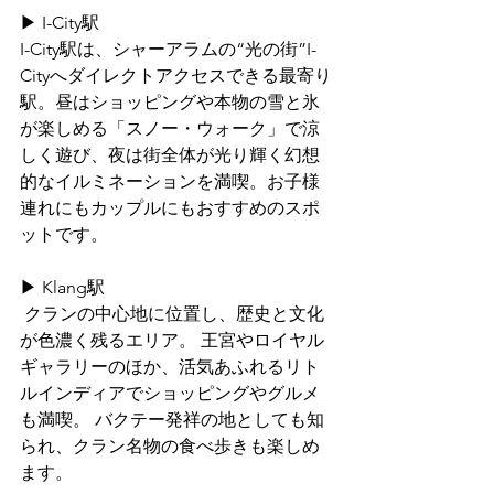
▶ I-City駅
I-City駅は、シャーアラムの“光の街”I-
Cityへダイレクトアクセスできる最寄り
駅。昼はショッピングや本物の雪と氷
が楽しめる「スノー・ウォーク」で涼
しく遊び、夜は街全体が光り輝く幻想
的なイルミネーションを満喫。お子様
連れにもカップルにもおすすめのスポ
ットです。
▶ Klang駅
 クランの中心地に位置し、歴史と文化
が色濃く残るエリア。 王宮やロイヤル
ギャラリーのほか、活気あふれるリト
ルインディアでショッピングやグルメ
も満喫。 バクテー発祥の地としても知
られ、クラン名物の食べ歩きも楽しめ
ます。