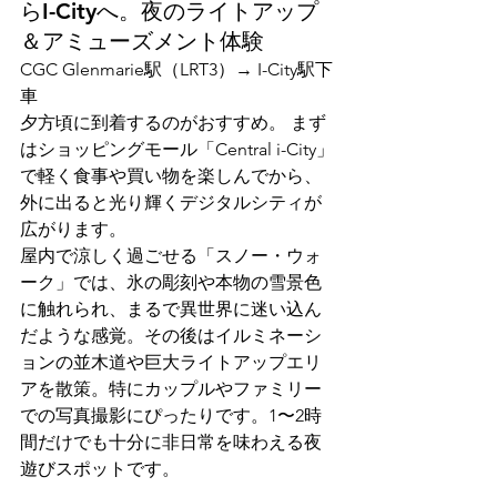
らI-Cityへ。夜のライトアップ
＆アミューズメント体験
CGC Glenmarie駅（LRT3）→ I-City駅下
車
夕方頃に到着するのがおすすめ。 まず
はショッピングモール「Central i-City」
で軽く食事や買い物を楽しんでから、
外に出ると光り輝くデジタルシティが
広がります。
屋内で涼しく過ごせる「スノー・ウォ
ーク」では、氷の彫刻や本物の雪景色
に触れられ、まるで異世界に迷い込ん
だような感覚。その後はイルミネーシ
ョンの並木道や巨大ライトアップエリ
アを散策。特にカップルやファミリー
での写真撮影にぴったりです。1〜2時
間だけでも十分に非日常を味わえる夜
遊びスポットです。