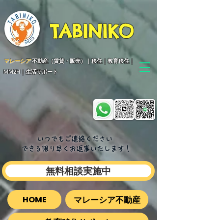
TABINIKO
マレーシア
不動産（賃貸・販売）｜移住｜教育移住｜
MM2H｜生活サポート
いつでもご連絡ください
できる限り早くお返事いたします​！
無料相談実施中
マレーシア不動産
HOME