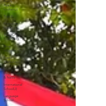
Aunty
Aya's
kitchen(J)
Trip(J)
Malaysian
food(J)
TOKYO
TABINIKO
Shop
Informetion(J)
Event
Workshop(J)
Event
Information
& News
International
School(J)
Language
School