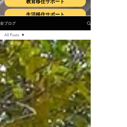
教育移住サポート
生活移住サポート
全ブログ
All Posts
All Posts
Malaysia
Property
News(J)
Malaysia
Property(J)
Residence
& Hotel(J)
Unique
Stay(J)
Aunty Aya
Blog(J)