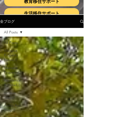
教育移住サポート
生活移住サポート
全ブログ
All Posts
All Posts
Malaysia
Property
News(J)
Malaysia
Property(J)
Residence
& Hotel(J)
Unique
Stay(J)
Aunty Aya
Blog(J)