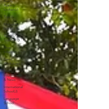
Aunty
Aya's
kitchen(J)
Trip(J)
Malaysian
food(J)
TOKYO
TABINIKO
Shop
Informetion(J)
Event
Workshop(J)
Event
Information
& News
International
School(J)
Language
School