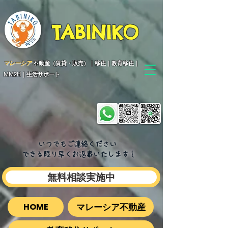
TABINIKO
マレーシア
不動産（賃貸・販売）｜移住｜教育移住｜
MM2H｜生活サポート
いつでもご連絡ください
できる限り早くお返事いたします​！
無料相談実施中
マレーシア不動産
HOME