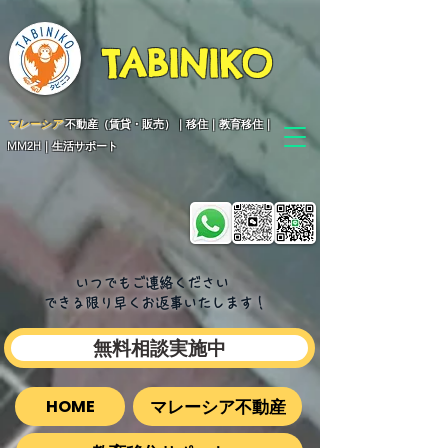
TABINIKO
マレーシア
不動産（賃貸・販売）｜移住｜教育移住｜
MM2H｜生活サポート
いつでもご連絡ください
できる限り早くお返事いたします​！
無料相談実施中
マレーシア不動産
HOME