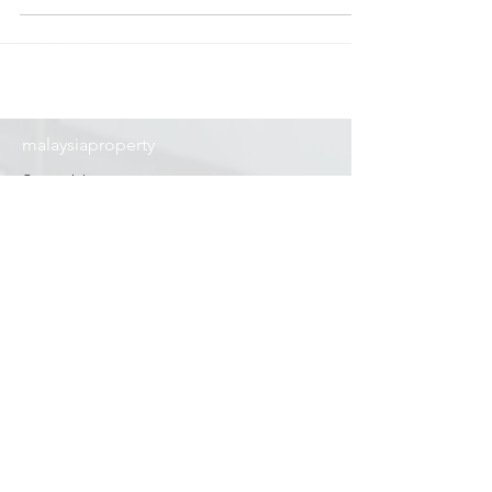
です。イギリスで高い信頼をほこるキャンプ
運営会社開催のサマーキャンプがマレーシ
ア・ジョホールにやってきます。 2025年7月
～ ①【イングリッシュ キャンプ（宿泊）】
9〜15歳 ②【イングリッシュデイキャンプ】
通学型/5〜12歳 ③【マルチアクティビティ
デイキャンプ】通学型/3〜12歳
malaysiaproperty
© Copyright