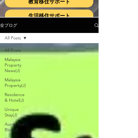
教育移住サポート
生活移住サポート
全ブログ
All Posts
All Posts
Malaysia
Property
News(J)
Malaysia
Property(J)
Residence
& Hotel(J)
Unique
Stay(J)
Aunty Aya
Blog(J)