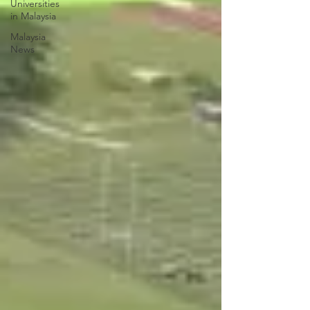
Universities
in Malaysia
Malaysia
News