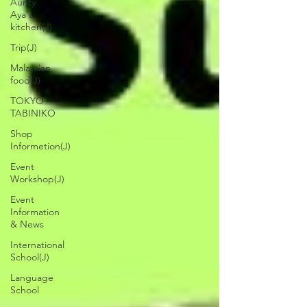
Aunty
Aya's
kitchen(J)
Trip(J)
Malaysian
food(J)
TOKYO
TABINIKO
Shop
Informetion(J)
Event
Workshop(J)
Event
Information
& News
International
School(J)
Language
School