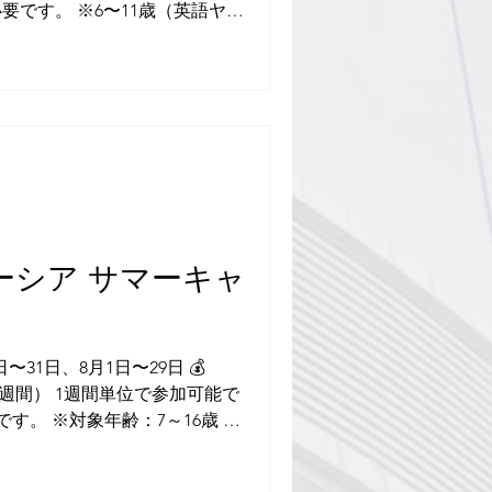
途必要です。 ※6〜11歳（英語ヤン
L） 12歳以上（大人を含む）（イ
/ EIE） ✅通学型 ●年齢と習
キャンプは、年齢別に二つの異
り、各自のニーズに合わせた学
らのプログラムもレベル別に各
、プレースメントテストの結果
たクラスに配属されます。 語
ンプ2025年
ーシア サマーキャ
日〜31日、8月1日〜29日 💰
0（4週間） 1週間単位で参加可能で
す。 ​※対象年齢：7～16歳 ✅
日） ・IEP（英語集中授業）＋
ャンプでは、1日のうち最初の4