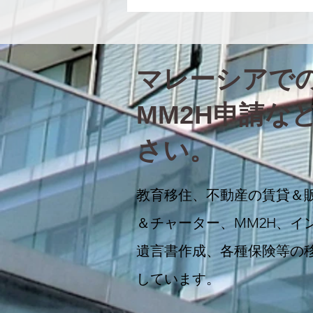
マレーシアで
MM2H申請など
さい。
教育移住、不動産の賃貸＆
＆チャーター、MM2H、イ
遺言書作成、各種保険等の
しています。