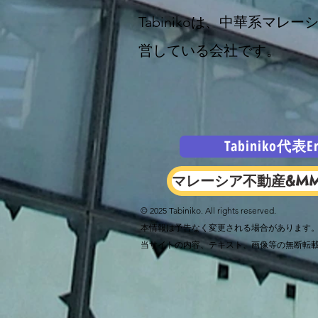
Tabinikoは、中華系マ
営している会社です。
Tabiniko代表
マレーシア不動産&M
© 2025 Tabiniko. All rights reserved.
本情報は予告なく変更される場合があります
当サイトの内容、テキスト、画像等の無断転