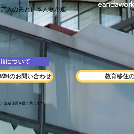
eandawor
レーシア人の夫と日本人妻が運
Erikについて
M2Hのお問い合わせ
教育移住
。
載・無断使用を固く禁じます。