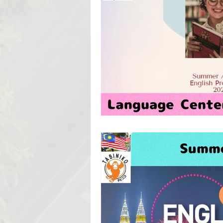
Language School
Universit