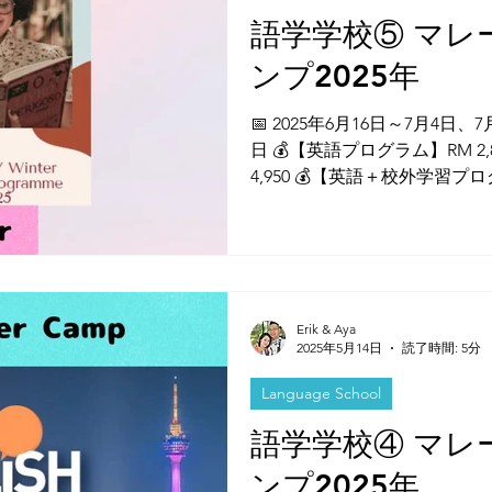
語学学校⑤ マレ
ンプ2025年
ies in Malaysia
Malaysia News
📅 2025年6月16日～7月4日、
日 💰【英語プログラム】RM 2,850
4,950 💰【英語＋校外学習プログラ
RM 5,550／RM 6,650 ※
間／4週間）によって異なります
能です。 ※13～16歳✅ 通学
評価を受けた語学センターで
のもと、英語力だけでなく、
Erik & Aya
的思考、リーダーシップとい
2025年5月14日
読了時間: 5分
キルを身につけることができ
観光、自然探索などを取り入
Language School
安心して参加できる包括的な
語学学校④ マレ
ンプ2025年