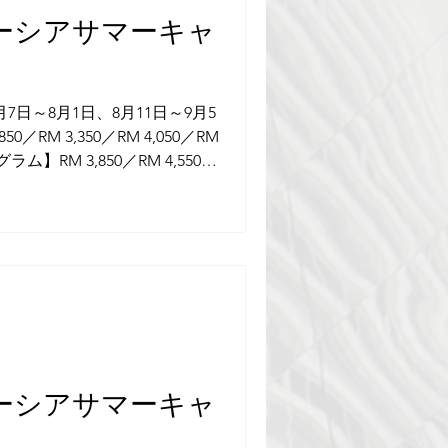
ーシアサマーキャ
7月7日～8月1日、8月11日～9月5
／RM 3,350／RM 4,050／RM
ム】RM 3,850／RM 4,550／
 料金は参加期間（1週間／2週間／3週
。 ※ 1週間単位での参加が可
型 マレーシア教育省から5つ星の
、経験豊富な講師陣による指導
クリティカルシンキングや創造
った、将来に役立つ実践的なス
ます。さらに、文化体験、都市
れた楽しい英語学習が特徴で、
サポート体制も整っています。
ーシアサマーキャ