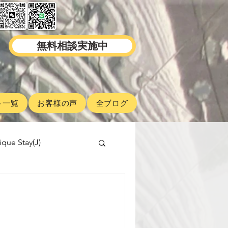
無料相談実施中
ト一覧
お客様の声
全ブログ
ique Stay(J)
malaysiaproperty
ABINIKO
 School(J)