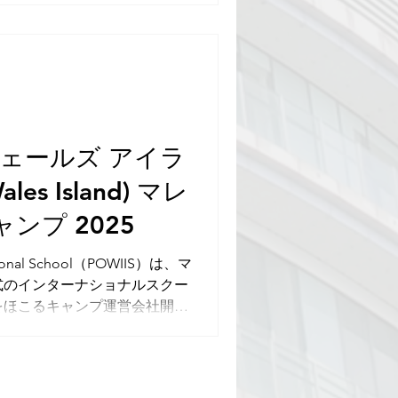
ィング・ライティング・スピー
中英語プログラム（IEP）を実
践的に使う機会が設けられてい
ウェールズ アイラ
ales Island) マレ
ンプ 2025
rnational School（POWIIS）は、マ
式のインターナショナルスクー
をほこるキャンプ運営会社開催
ア・ペナンにやってきます。
レジデンシャル キャンプ（イング
 ②【ブリティッシュ サマー デ
ィキャンプ）】3～12歳 📅