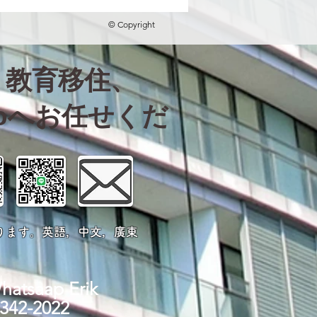
© Copyright
、教育移住、
koへお任せくだ
ります。英語，中文，廣東
tsaap Erik
-342-2022