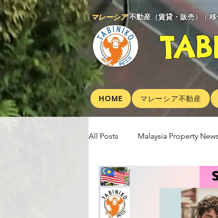
マレーシア
不動産（賃貸・販売）｜移
TAB
HOME
マレーシア不動産
All Posts
Malaysia Property News
Aunty Aya Blog(J)
Aunty Ay
Shop Informetion(J)
Event