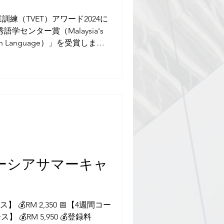
練（TVET）アワード2024に
センター賞（Malaysia's
nglish Language）」を受賞しまし
, 8月5日〜8月29日（4週間） 💰
0（RM 8,550）＋返金可能なデポ
0） ※対象年齢：16〜25歳✅宿泊付
性、美しい自然、そして語学学
の国です。短期の英語学習プロ
、マレーシアの温かなおもてな
環境の中で英語力を高めること
ーシアサマーキャ
】 💰RM 2,350 📅【4週間コー
ス】 💰RM 5,950 💰登録料