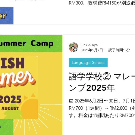
RM300、教材費RM150が別
グラーナーズプログラム / EY
ンターナショナル英語プログラム 
熟度に応じたクラス 本サマー
なるプログラムに分かれてお
習ができます。さらに、どち
Erik & Aya
６のクラスが用意されており
2025年5月7日
読了時間: 5分
に基づき、英語の習熟度に合っ
学学校③ マレーシアサマーキャ
Language School
語学学校② マレ
ンプ2025年
📅 2025年6月2日〜30日、7月1
RM700（1週間）～RM2,80
す。料金は1週間あたりRM700で
通学型 ・月曜日～金曜日（週5
ECA（課外活動） 本サマーキ