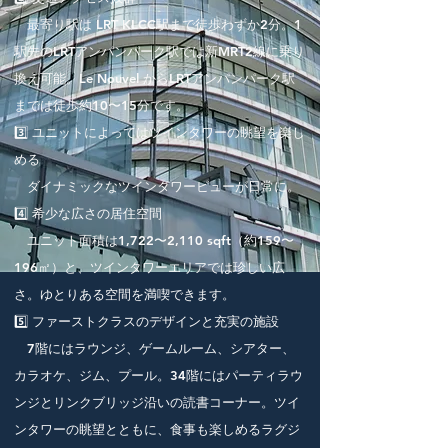
最寄り駅は LRT KLCC駅まで徒歩わずか2分。1
駅先のLRTアンパンパーク駅では新MRT2線に乗り
換え可能。Le Nouvel からLRTアンパンパーク駅
までは徒歩約10〜15分です。
3️⃣ ユニットによってはツインタワーの眺望を楽し
める
ダイナミックなツインタワービューが日常に。
4️⃣ 希少な広さの居住空間
ユニット面積は1,722〜2,110 sqft（約159〜
196㎡）と、ツインタワーエリアでは珍しい広
さ。ゆとりある空間を満喫できます。
5️⃣ ファーストクラスのデザインと充実の施設
7階にはラウンジ、ゲームルーム、シアター、
カラオケ、ジム、プール。34階にはパーティラウ
ンジとリンクブリッジ沿いの読書コーナー。ツイ
ンタワーの眺望とともに、食事も楽しめるラグジ