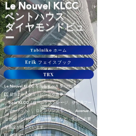
Le Nouvel KLCC
ペントハウス
ダイヤモンドビュ
ー
Tabiniko ホーム
Erik フェイスブック
TRX
Le Nouvel KLCC を所有すべき 5 つの理由
1️⃣ 徒歩2分でショッピングや食事が可能
Suria KLCC（コールドストレージ、伊勢丹フー
ドマーケット）、ロビンソンズモール、Avenue K
モール（ビレッジグローサー）など、生活に必要
な施設が揃っています。
2️⃣ 交通アクセス抜群