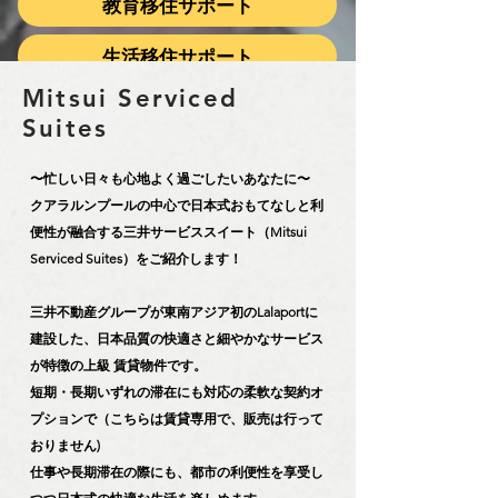
教育移住サポート
生活移住サポート
Mitsui Serviced
Suites
〜忙しい日々も心地よく過ごしたいあなたに〜
クアラルンプールの中心で日本式おもてなしと利
便性が融合する三井サービススイート（Mitsui
Serviced Suites）をご紹介します！
三井不動産グループが東南アジア初のLalaportに
建設した、日本品質の快適さと細やかなサービス
が特徴の上級 賃貸物件です。
短期・長期いずれの滞在にも対応の柔軟な契約オ
プションで（こちらは賃貸専用で、販売は行って
おりません)
仕事や長期滞在の際にも、都市の利便性を享受し