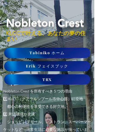
Nobleton Crest
KLCCで叶える、あなたの夢の住
まい
Tabiniko ホーム
Erik フェイスブック
TRX
Nobleton Crest を所有すべき 5 つの理由
1️⃣ KLCC（クアラルンプール市中心部）に立地
都心の利便性を享受できる好立地。
2️⃣ 周辺環境が充実
ショッピングモール、レストラン、スーパーマー
ケットなど、日常生活に必要な施設が揃っていま