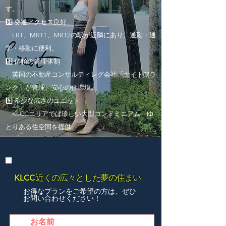
す。
3️⃣ 交通アクセス良好
LRT、MRT1、MRT2の駅が近隣にあり、通勤・通
学・移動に便利。
4️⃣ 信頼の管理体制
英国の不動産コンサルティング会社「ナイトフラ
ンク」が管理。安心の住環境。
5️⃣ 希少な広さのユニット
KLCCエリアでは珍しい大型コンドミニアム。ゆ
とりある住空間を提供。
KLCC近くの広々とした夢の住まい
お得なプランをご希望の方は、ぜひ
お問い合わせください！