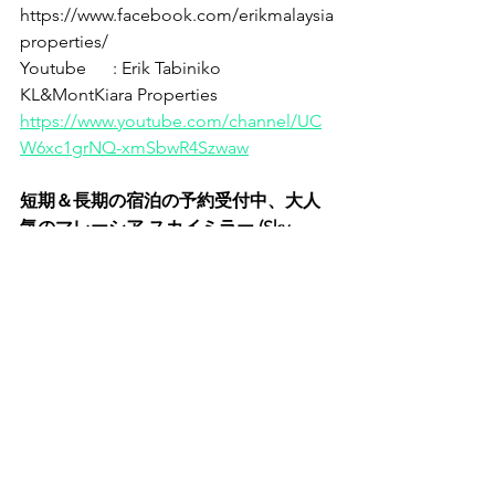
https://www.facebook.com/erikmalaysia
properties/ 
Youtube      : Erik Tabiniko 
KL&MontKiara Properties
https://www.youtube.com/channel/UC
W6xc1grNQ-xmSbwR4Szwaw
短期＆長期の宿泊の予約受付中、大人
気のマレーシア スカイミラー (Sky 
Mirror) の予約も受付中 
Home Page : 
https://eandaworks.wixsite.com/tabinik
omalaysiakl
Face Book    : 
https://www.facebook.com/enaworksta
biniko/ 
Youtube       : Tabiniko TV
https://www.youtube.com/watch?
v=H6fKu_rnrrs