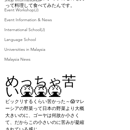
Shop Informetion(J)
って料理して食べてみたんです。
Event Workshop(J)
Event Information & News
International School(J)
Language School
Universities in Malaysia
Malaysia News
めっちゃ苦
い🤮🤮🤮
ビックリするくらい苦かった～😱マレ
ーシアの野菜って日本の野菜より大概
大きいのに、ゴーヤは何故か小さく
て、だからこの小さいのに苦みが凝縮
されている感じ。。。