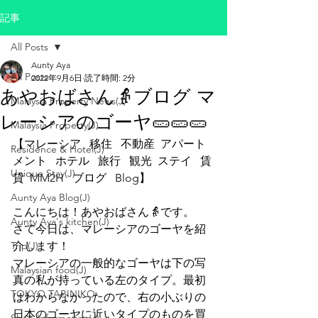
記事
All Posts
Aunty Aya
All Posts
2022年9月6日
読了時間: 2分
あやおばさん👵ブログ マ
Malaysia Property News(J)
レーシアのゴーヤ🥒🥒🥒
Malaysia Property(J)
【マレーシア   移住   不動産  アパート
Residence & Hotel(J)
メント   ホテル   旅行   観光  ステイ   賃
Unique Stay(J)
貸  MM2H   ブログ   Blog】
Aunty Aya Blog(J)
こんにちは！あやおばさん👵です。
Aunty Aya's kitchen(J)
さて今日は、マレーシアのゴーヤを紹
Trip(J)
介します！
マレーシアの一般的なゴーヤは下の写
Malaysian food(J)
真の私が持っている左のタイプ。最初
TOKYO TABINIKO
はわからなかったので、右の小ぶりの
日本のゴーヤに近いタイプのものを買