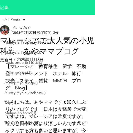
記事
All Posts
Aunty Aya
All Posts
2023年7月27日
読了時間: 3分
マレーシアで大人気の小児
Malaysia Property News(J)
科🩺 あやママブログ
Malaysia Property(J)
更新日：
2025年11月8日
Residence & Hotel(J)
【マレーシア　教育移住　留学　不動
Unique Stay(J)
産　アパートメント　ホテル　旅行　
観光　ステイ　賃貸　MM2H　ブロ
Aunty Aya Blog(J)
グ　Blog】
Aunty Aya's kitchen(J)
こんにちは。あやママです👵🏻久しぶ
Trip(J)
りのブログです！日本は今猛暑で大変
Malaysian food(J)
ですよね。マレーシアは常夏ですが、
TOKYO TABINIKO
なんと日本の夏より涼しいんです😮ビ
ックリする方も多いと思いますが、今