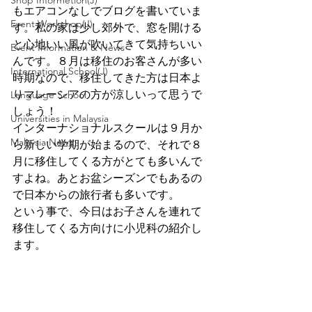
Shop Informetion(J)
もエアコンなしでブログを書いていま
Event Workshop(J)
す。私の家は少し郊外で、窓を開ける
と心地いい風が吹いてきて気持ちいい
Event Information & News
んです。８月は移住のお客さんが多い
International School(J)
時期なので、移住してきた方は日本よ
りマレーシアの方が涼しいって思うで
Language School
しょう！
Universities in Malaysia
インターナショナルスクールは９月か
Malaysia News
ら新しい学期が始まるので、それで８
月に移住してくる方がとても多いんで
すよね。あとお盆シーズンでもあるの
で日本からの旅行者も多いです。
という事で、今日はお子さんを連れて
移住してくる方向けに小児科の紹介し
ます。