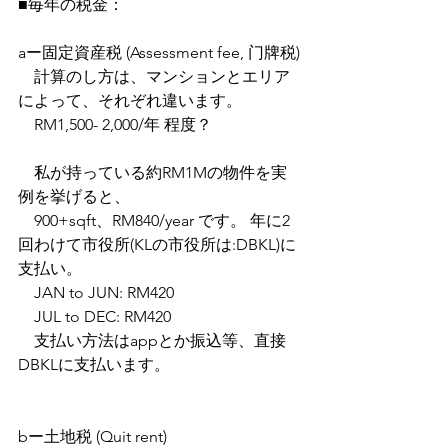
■毎年の税金：
aー固定資産税 (Assessment fee, 门牌税)
　計算のし方は、マンションとエリア
によって、それぞれ違います。
　RM1,500- 2,000/年 程度？
　私が持っている約RM1Mの物件を実
例を挙げると、
　900+sqft、RM840/year です。 年に2
回わけて市役所(KLの市役所は:DBKL)に
支払い。
　JAN to JUN: RM420
　JUL to DEC: RM420
　支払い方法はappとか振込等、直接
DBKLに支払います。
bー土地税 (Quit rent)