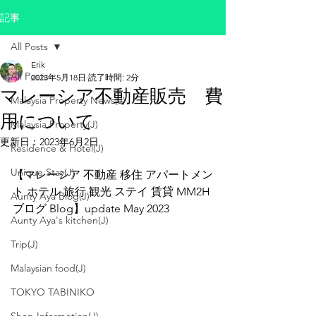
記事
All Posts
Erik
All Posts
2023年5月18日
読了時間: 2分
マレーシア不動産販売 費
Malaysia Property News(J)
用について
Malaysia Property(J)
更新日：
2023年6月2日
Residence & Hotel(J)
Unique Stay(J)
【マレーシア 不動産 移住 アパートメン
ト ホテル 旅行 観光 ステイ 賃貸 MM2H 
Aunty Aya Blog(J)
ブログ Blog】update May 2023
Aunty Aya's kitchen(J)
Trip(J)
Malaysian food(J)
TOKYO TABINIKO