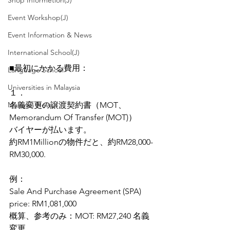
Shop Informetion(J)
Event Workshop(J)
Event Information & News
International School(J)
■最初にかかる費用：
Language School
Universities in Malaysia
１．
Malaysia News
名義変更の譲渡契約書（MOT、
Memorandum Of Transfer (MOT)）
バイヤーが払います。
約RM1Millionの物件だと、約RM28,000-
RM30,000.
例：
Sale And Purchase Agreement (SPA) 
price: RM1,081,000
概算、参考のみ：MOT: RM27,240 名義
変更