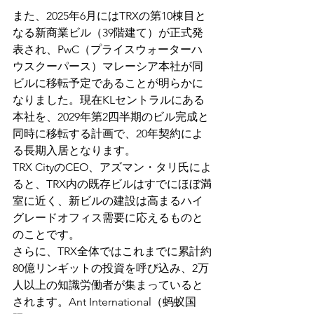
また、2025年6月にはTRXの第10棟目と
なる新商業ビル（39階建て）が正式発
表され、PwC（プライスウォーターハ
ウスクーパース）マレーシア本社が同
ビルに移転予定であることが明らかに
なりました。現在KLセントラルにある
本社を、2029年第2四半期のビル完成と
同時に移転する計画で、20年契約によ
る長期入居となります。
TRX CityのCEO、アズマン・タリ氏によ
ると、TRX内の既存ビルはすでにほぼ満
室に近く、新ビルの建設は高まるハイ
グレードオフィス需要に応えるものと
のことです。
さらに、TRX全体ではこれまでに累計約
80億リンギットの投資を呼び込み、2万
人以上の知識労働者が集まっていると
されます。Ant International（蚂蚁国