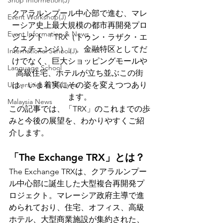
Shop Informetion(J)
クアラルンプール中心部で進む、マレ
Event Workshop(J)
ーシア史上最大規模の都市再開発プロ
Event Information & News
ジェクト 「TRX（トゥン・ラザク・エ
クスチェンジ）」。金融特区としてだ
International School(J)
けでなく、巨大ショッピングモールや
Language School
高級住宅、ホテルが立ち並ぶこの街
は、いま着実にその姿を変えつつあり
Universities in Malaysia
ます。
Malaysia News
この記事では、「TRX」のこれまでの歩
みと今後の展望を、わかりやすくご紹
介します。
「The Exchange TRX」とは？
The Exchange TRXは、クアラルンプー
ル中心部に誕生した大型複合再開発プ
ロジェクト。マレーシア政府主導で進
められており、住宅、オフィス、高級
ホテル、大型商業施設が集約された、