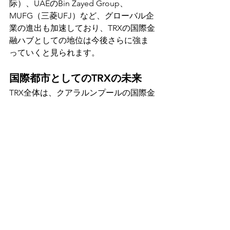
际）、UAEのBin Zayed Group、
MUFG（三菱UFJ）など、グローバル企
業の進出も加速しており、TRXの国際金
融ハブとしての地位は今後さらに強ま
っていくと見られます。
国際都市としてのTRXの未来
TRX全体は、クアラルンプールの国際金
融特区として位置づけられており、
MRT直結の好アクセスが魅力です。
今後も「ビジネスとライフスタイルの
融合」をテーマに、マレーシアが誇る
都市型再開発の象徴として、さらなる
成長が期待されます。
👉 Tabinikoでは、不動産投資から移
住・教育移住・MM2Hのサポートま
で、マレーシアでの暮らしをトータル
でサポートしています。是非ご相談く