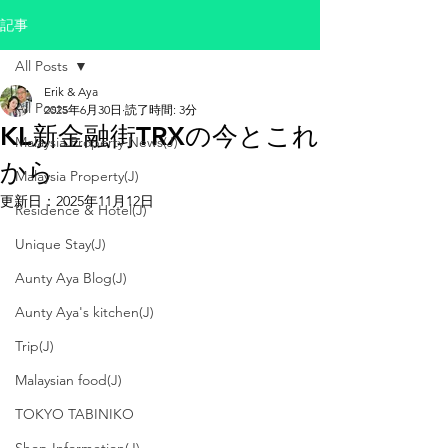
記事
All Posts
Erik & Aya
All Posts
2025年6月30日
読了時間: 3分
KL新金融街TRXの今とこれ
Malaysia Property News(J)
から
Malaysia Property(J)
更新日：
2025年11月12日
Residence & Hotel(J)
Unique Stay(J)
Aunty Aya Blog(J)
Aunty Aya's kitchen(J)
Trip(J)
Malaysian food(J)
TOKYO TABINIKO