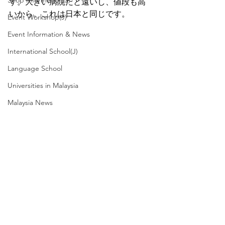
Shop Informetion(J)
す。大きい病院だと遠いし、値段も高
いから。これは日本と同じです。
Event Workshop(J)
Event Information & News
International School(J)
Language School
Universities in Malaysia
Malaysia News