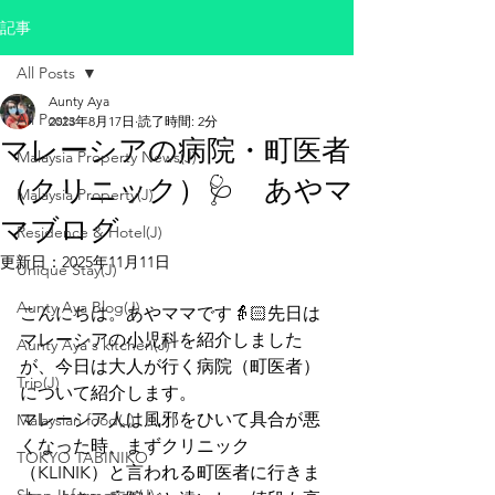
記事
All Posts
Aunty Aya
All Posts
2023年8月17日
読了時間: 2分
マレーシアの病院・町医者
Malaysia Property News(J)
（クリニック）🩺 あやマ
Malaysia Property(J)
マブログ
Residence & Hotel(J)
更新日：
2025年11月11日
Unique Stay(J)
Aunty Aya Blog(J)
こんにちは。あやママです👵🏻先日は
マレーシアの小児科を紹介しました
Aunty Aya's kitchen(J)
が、今日は大人が行く病院（町医者）
Trip(J)
について紹介します。
マレーシア人は風邪をひいて具合が悪
Malaysian food(J)
くなった時、まずクリニック
TOKYO TABINIKO
（KLINIK）と言われる町医者に行きま