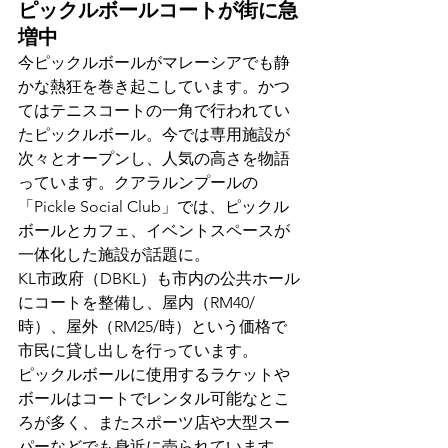
ピックルボールコートが街に急
増中
今ピックルボールがマレーシアでも静
かな熱狂を巻き起こしています。かつ
てはテニスコートの一角で行われてい
たピックルボール。今では専用施設が
次々とオープンし、人気の高さを物語
っています。クアラルンプールの
「Pickle Social Club」では、ピックル
ボールとカフェ、イベントスペースが
一体化した施設が話題に。
KL市政府（DBKL）も市内の公共ホール
にコートを整備し、屋内（RM40/
時）、屋外（RM25/時）という価格で
市民に貸し出しを行っています。
ピックルボールに使用するラケットや
ボールはコートでレンタル可能なとこ
ろが多く、またスポーツ店や大型スー
パーなどでも身近に売られています。