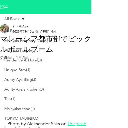
記事
All Posts
Erik & Aya
All Posts
2025年7月10日
読了時間: 4分
マレーシア都市部でピック
Malaysia Property News(J)
ルボールブーム
Malaysia Property(J)
更新日：
1月7日
Residence & Hotel(J)
Unique Stay(J)
Aunty Aya Blog(J)
Aunty Aya's kitchen(J)
Trip(J)
Malaysian food(J)
TOKYO TABINIKO
Photo by 
Aleksander Saks 
on 
Unsplash