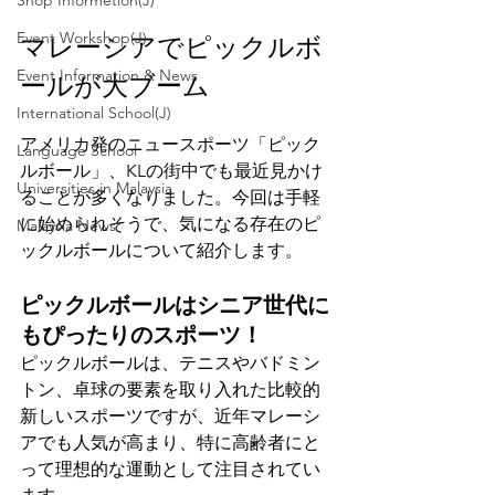
Shop Informetion(J)
Event Workshop(J)
マレーシアでピックルボ
Event Information & News
ールが大ブーム
International School(J)
アメリカ発のニュースポーツ「ピック
Language School
ルボール」、KLの街中でも最近見かけ
Universities in Malaysia
ることが多くなりました。今回は手軽
に始められそうで、気になる存在のピ
Malaysia News
ックルボールについて紹介します。
ピックルボールはシニア世代に
もぴったりのスポーツ！
ピックルボールは、テニスやバドミン
トン、卓球の要素を取り入れた比較的
新しいスポーツですが、近年マレーシ
アでも人気が高まり、特に高齢者にと
って理想的な運動として注目されてい