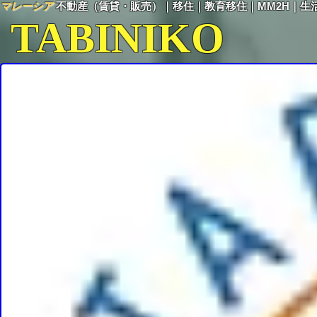
マレーシア
不動産（賃貸・販売）｜移住｜教育移住｜MM2H｜生
TABINIKO