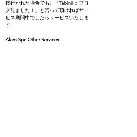
接行かれた場合でも、「Tabiniko ブロ
グ見ました！」と言って頂ければサー
ビス期間中でしたらサービスいたしま
す。
Alam Spa Other Services
注意事項
a) 上記の[5.] Ear Candle、[6]. Cupping、
[7]. Gua Sha については内出血等伴うも