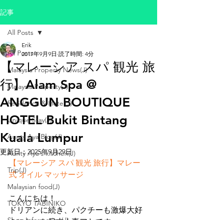
記事
All Posts
Erik
All Posts
2017年9月9日
読了時間: 4分
【マレーシア スパ 観光 旅
Malaysia Property News(J)
行】Alam Spa @
Malaysia Property(J)
ANGGUN BOUTIQUE
Residence & Hotel(J)
HOTEL Bukit Bintang
Unique Stay(J)
Kuala Lumpur
Aunty Aya Blog(J)
更新日：
2025年9月29日
Aunty Aya's kitchen(J)
【マレーシア スパ 観光 旅行】マレー
Trip(J)
式 オイル マッサージ
Malaysian food(J)
こんにちは！
TOKYO TABINIKO
ドリアンに続き、パクチーも激爆大好