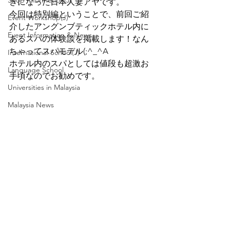
Shop Informetion(J)
きになった日本人妻アヤです。   
今回は特別編ということで、前回ご紹
Event Workshop(J)
介したアングンブティックホテル内に
Event Information & News
あるスパの体験談を掲載します！なん
ちゃってスパモデル(;^_^A
International School(J)
ホテル内のスパとしては値段も超激お
Language School
手頃なのでお勧めです。
Universities in Malaysia
Malaysia News