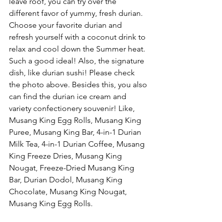
leave roof, you can try over the 
different favor of yummy, fresh durian. 
Choose your favorite durian and 
refresh yourself with a coconut drink to 
relax and cool down the Summer heat. 
Such a good ideal! Also, the signature 
dish, like durian sushi! Please check 
the photo above. Besides this, you also 
can find the durian ice cream and 
variety confectionery souvenir! Like, 
Musang King Egg Rolls, Musang King 
Puree, Musang King Bar, 4-in-1 Durian 
Milk Tea, 4-in-1 Durian Coffee, Musang 
King Freeze Dries, Musang King 
Nougat, Freeze-Dried Musang King 
Bar, Durian Dodol, Musang King 
Chocolate, Musang King Nougat, 
Musang King Egg Rolls.