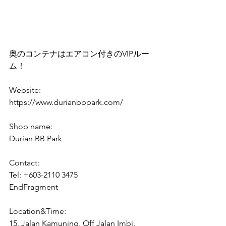
奥のコンテナはエアコン付きのVIPルー
ム！ 
Website:
https://www.durianbbpark.com/ 
Shop name:
Durian BB Park
Contact:
Tel: +603-2110 3475
EndFragment
Location&Time:
15, Jalan Kamuning, Off Jalan Imbi, 