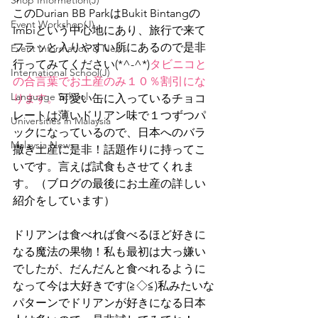
Shop Informetion(J)
このDurian BB ParkはBukit Bintangの
Event Workshop(J)
Imbiという中心地にあり、旅行で来て
フラッと入りやすい所にあるので是非
Event Information & News
行ってみてください(*^-^*)
タビニコと
International School(J)
の合言葉でお土産のみ１０％割引にな
Language School
ります。
可愛い缶に入っているチョコ
レートは薄いドリアン味で１つずつパ
Universities in Malaysia
ックになっているので、日本へのバラ
Malaysia News
撒き土産に是非！話題作りに持ってこ
いです。言えば試食もさせてくれま
す。（ブログの最後にお土産の詳しい
紹介をしています）
ドリアンは食べれば食べるほど好きに
なる魔法の果物！私も最初は大っ嫌い
でしたが、だんだんと食べれるように
なって今は大好きです(≧◇≦)私みたいな
パターンでドリアンが好きになる日本