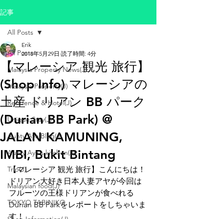
記事
All Posts
Erik
All Posts
2018年5月29日
読了時間: 4分
【マレーシア 観光 旅行】
Malaysia Property News(J)
(Shop Info) マレーシアの
Malaysia Property(J)
土産 ドリアン BB パーク
Residence & Hotel(J)
(Durian BB Park) @
Unique Stay(J)
JALAN KAMUNING,
Aunty Aya Blog(J)
IMBI, Bukit Bintang
Aunty Aya's kitchen(J)
Trip(J)
【マレーシア 観光 旅行】こんにちは！
ドリアン大好き日本人妻アヤが今回は
Malaysian food(J)
フルーツの王様ドリアンが食べれる
TOKYO TABINIKO
Durian BB Parkをレポートをしちゃいま
す！