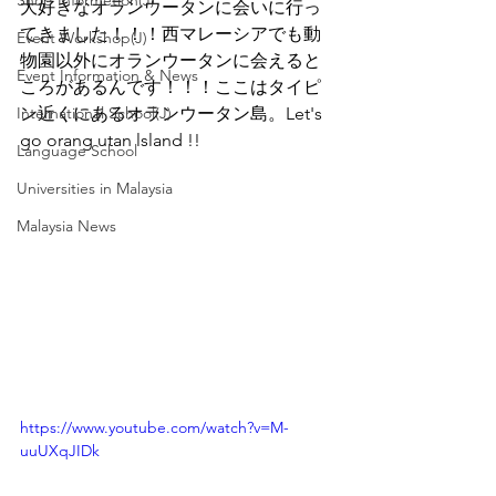
Shop Informetion(J)
大好きなオランウータンに会いに行っ
てきました！！！西マレーシアでも動
Event Workshop(J)
物園以外にオランウータンに会えると
Event Information & News
ころがあるんです！！！ここはタイピ
International School(J)
ン近くにあるオランウータン島。Let's 
go orang utan lsland !!
Language School
Universities in Malaysia
Malaysia News
https://www.youtube.com/watch?v=M-
uuUXqJIDk