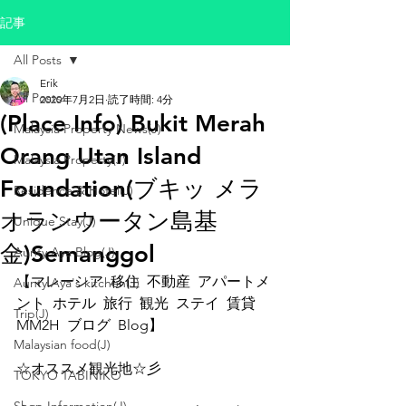
記事
All Posts
Erik
All Posts
2020年7月2日
読了時間: 4分
(Place Info) Bukit Merah
Malaysia Property News(J)
Orang Utan Island
Malaysia Property(J)
Foundation(ブキッ メラ
Residence & Hotel(J)
オランウータン島基
Unique Stay(J)
金)Semanggol
Aunty Aya Blog(J)
【マレーシア  移住  不動産  アパートメ
Aunty Aya's kitchen(J)
ント  ホテル  旅行  観光  ステイ  賃貸  
Trip(J)
MM2H  ブログ  Blog】
Malaysian food(J)
☆オススメ観光地☆彡
TOKYO TABINIKO