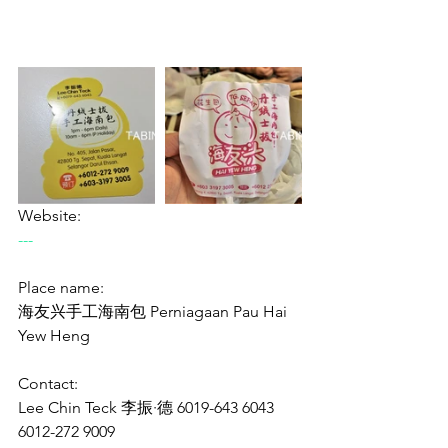
Website:
---
Place name:
海友兴手工海南包 Perniagaan Pau Hai 
Yew Heng
Contact:
Lee Chin Teck 李振·德 6019-643 6043
6012-272 9009