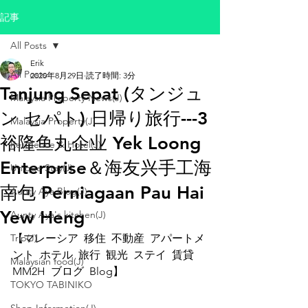
記事
All Posts
Erik
All Posts
2020年8月29日
読了時間: 3分
Tanjung Sepat (タンジュ
Malaysia Property News(J)
ン セパト) 日帰り旅行---3
Malaysia Property(J)
裕隆鱼丸企业 Yek Loong
Residence & Hotel(J)
Enterprise＆海友兴手工海
Unique Stay(J)
南包 Perniagaan Pau Hai
Aunty Aya Blog(J)
Yew Heng
Aunty Aya's kitchen(J)
Trip(J)
【マレーシア  移住  不動産  アパートメ
ント  ホテル  旅行  観光  ステイ  賃貸  
Malaysian food(J)
MM2H  ブログ  Blog】
TOKYO TABINIKO