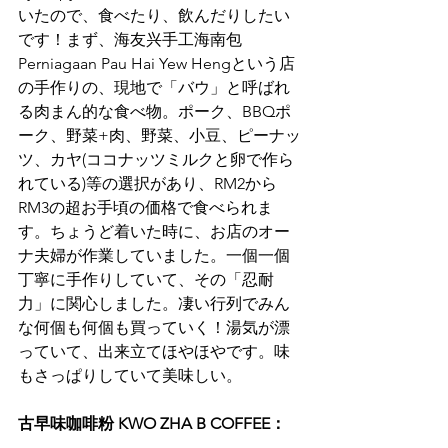
いたので、食べたり、飲んだりしたい
です！まず、海友兴手工海南包 
Perniagaan Pau Hai Yew Hengという店
の手作りの、現地で「バウ」と呼ばれ
る肉まん的な食べ物。ポーク、BBQポ
ーク、野菜+肉、野菜、小豆、ピーナッ
ツ、カヤ(ココナッツミルクと卵で作ら
れている)等の選択があり、RM2から
RM3の超お手頃の価格で食べられま
す。ちょうど着いた時に、お店のオー
ナ夫婦が作業していました。一個一個
丁寧に手作りしていて、その「忍耐
力」に関心しました。凄い行列でみん
な何個も何個も買っていく！湯気が漂
っていて、出来立てほやほやです。味
もさっぱりしていて美味しい。
古早味咖啡粉 KWO ZHA B COFFEE：