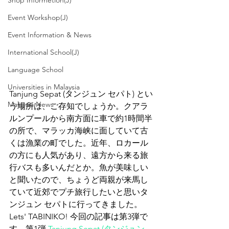
Shop Informetion(J)
Event Workshop(J)
Event Information & News
International School(J)
Language School
Universities in Malaysia
Tanjung Sepat (タンジュン セパト) とい
Malaysia News
う場所は、ご存知でしょうか。クアラ
ルンプールから南方面に車で約1時間半
の所で、マラッカ海峡に面していて古
くは漁業の町でした。近年、ロカール
の方にも人気があり、遠方から来る旅
行バスも多いんだとか。魚が美味しい
と聞いたので、ちょうど両親が来馬し
ていて近郊でプチ旅行したいと思いタ
ンジュン セパトに行ってきました。
Lets' TABINIKO! 今回の記事は第3弾で
す。第1弾 
Tanjung Sepat (タンジュン 