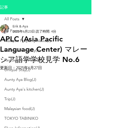
記事
All Posts
Erik & Aya
All Posts
2025年6月23日
読了時間: 4分
APLC (Asia Pacific
Malaysia Property News(J)
Language Center) マレー
Malaysia Property(J)
シア語学学校見学 No.6
Residence & Hotel(J)
更新日：
2025年6月27日
Unique Stay(J)
Aunty Aya Blog(J)
Aunty Aya's kitchen(J)
Trip(J)
Malaysian food(J)
TOKYO TABINIKO