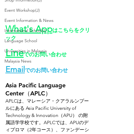
Shop Informetion(J)
Event Workshop(J)
Event Information & News
What's App
はこちらをクリ
International School(J)
ック
Language School
Line
Universities in Malaysia
でのお問い合わせ
Malaysia News
Email
でのお問い合わせ
Asia Pacific Language 
Center（APLC）
APLCは、マレーシア・クアラルンプー
ルにある 
Asia Pacific University of 
Technology & Innovation
（APU） の附
属語学学校です。APLCでは、APUのデ
ィプロマ（2年コース）、ファンデーシ