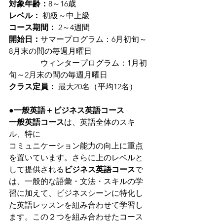
対象年齢：
8～16歳
レベル：
 初級～中上級
コース期間：
 2～4週間
開始日：
サマープログラム：6月初旬～
8月末の間の毎週月曜日
　　　　ウィンタープログラム：1月初
旬～2月末の間の毎週月曜日
クラス定員：
 最大20名（平均12名）
●
一般英語＋ビジネス英語コース
一般英語コース
は、英語全体のスキ
ル、特に
コミュニケーション能力の向上に重点
を置いています。さらに上のレベルと
して提供される
ビジネス英語コース
で
は、一般的な語彙・文法・スキルの学
習に加えて、ビジネスシーンに特化し
た英語レッスンを組み合わせて学習し
ます。この２つを組み合わせたコース