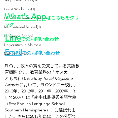
Shop Informetion(J)
Event Workshop(J)
What's App
はこちらをクリ
Event Information & News
ック
International School(J)
Line
Language School
でのお問い合わせ
Universities in Malaysia
Email
でのお問い合わせ
Malaysia News
ELCは、数々の賞を受賞している英語教
育機関です。教育業界の「オスカー」
とも言われる 
Study Travel Magazine 
Awards
 において、ELCシドニー校は、
2013年、2012年、2011年、2009年、そ
して2007年に「南半球最優秀英語学校
（Star English Language School 
Southern Hemisphere）」に選ばれま
した。さらに2013年には、この分野で