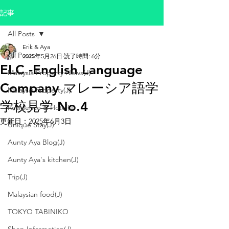
記事
All Posts
Erik & Aya
All Posts
2025年5月26日
読了時間: 6分
ELC -English Language
Malaysia Property News(J)
Company マレーシア語学
Malaysia Property(J)
学校見学 No.4
Residence & Hotel(J)
更新日：
2025年6月3日
Unique Stay(J)
Aunty Aya Blog(J)
Aunty Aya's kitchen(J)
Trip(J)
Malaysian food(J)
TOKYO TABINIKO