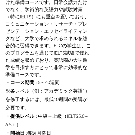
けた準備コースです。日常会話力だけ
でなく、学術的な英語力や試験対策
（特にIELTS）にも重点を置いており、
コミュニケーション・リサーチ・プレ
ゼンテーション・エッセイライティン
グなど、大学で求められるスキルを総
合的に習得できます。ELCの学生は、こ
のプログラムを通じてIELTS試験で優れ
た成績を収めており、英語圏の大学進
学を目指す方にとって非常に効果的な
準備コースです。
・コース期間
 : 5～40週間
※各レベル（例：アカデミック英語1）
を修了するには、最低10週間の受講が
必要です。
・提供レベル :
 中級～上級（IELTS5.0～
6.5＋）
・開始日 
:毎週月曜日