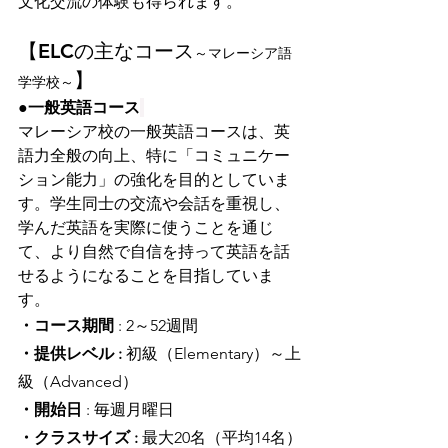
文化交流の体験も得られます。
【ELCの主なコース
～マレーシア語
】
学学校～
●一般英語コース
マレーシア校の一般英語コースは、英
語力全般の向上、特に「コミュニケー
ション能力」の強化を目的としていま
す。学生同士の交流や会話を重視し、
学んだ英語を実際に使うことを通じ
て、より自然で自信を持って英語を話
せるようになることを目指していま
す。
・コース期間
 : 2～52週間
・提供レベル :
 初級（Elementary）～上
級（Advanced）
・開始日 
: 毎週月曜日
・クラスサイズ :
 最大20名（平均14名）