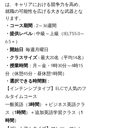
は、キャリアにおける競争力を高め、
就職の可能性を広げる大きな武器とな
ります。
・コース期間
 : 2～36週間
・提供レベル :
 中級～上級（IELTS5.0～
6.5＋）
・開始日 
:毎週月曜日
・クラスサイズ :
 最大20名（平均14名）
・授業時間
：月～金・9時30分～4時15
分（休憩45分・昼休憩1時間）
・選択できる時間割
：
【インテンシブタイプ】ELCで人気のフ
ルタイムコース
一般英語（
3時間
）＋ビジネス英語クラ
ス（
1時間
）＋追加英語学習クラス（
1
時間
）