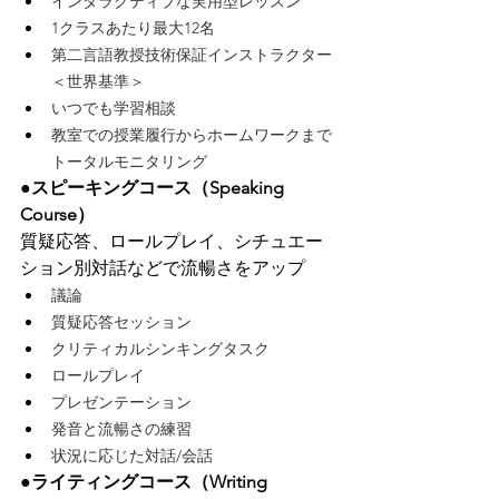
インタラクティブな実用型レッスン
1クラスあたり最大12名
第二言語教授技術保証インストラクター
＜世界基準＞
いつでも学習相談
教室での授業履行からホームワークまで
トータルモニタリング
●スピーキングコース（Speaking 
Course）
質疑応答、ロールプレイ、シチュエー
ション別対話などで流暢さをアップ
議論
質疑応答セッション
クリティカルシンキングタスク
ロールプレイ
プレゼンテーション
発音と流暢さの練習
状況に応じた対話/会話
●ライティングコース（Writing 