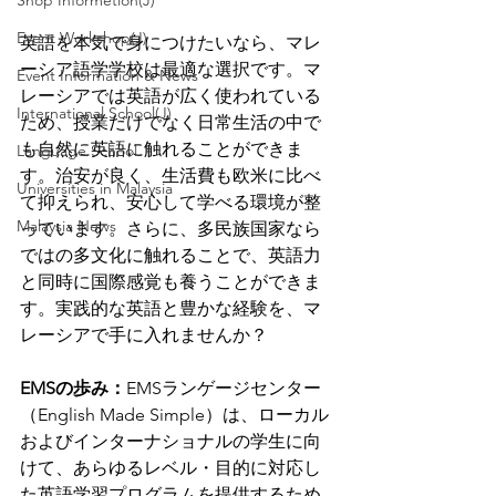
Shop Informetion(J)
Event Workshop(J)
英語を本気で身につけたいなら、マレ
ーシア語学学校は最適な選択です。マ
Event Information & News
レーシアでは英語が広く使われている
International School(J)
ため、授業だけでなく日常生活の中で
も自然に英語に触れることができま
Language School
す。治安が良く、生活費も欧米に比べ
Universities in Malaysia
て抑えられ、安心して学べる環境が整
Malaysia News
っています。さらに、多民族国家なら
ではの多文化に触れることで、英語力
と同時に国際感覚も養うことができま
す。実践的な英語と豊かな経験を、マ
レーシアで手に入れませんか？
EMSの歩み：
EMSランゲージセンター
（English Made Simple）は、ローカル
およびインターナショナルの学生に向
けて、あらゆるレベル・目的に対応し
た英語学習プログラムを提供するため