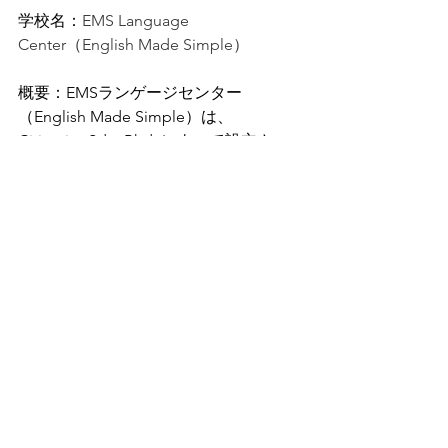
学校名：
EMS Language 
Center（English Made Simple）
概要：EMSランゲージセンター
（English Made Simple）は、
Citinetics Sdn. Bhd. によって設立さ
れ、あらゆるレベルや目的に対応した
英語学習プログラムを、国内外の学生
に提供しています。コース
は、個人
的、職業的、学術的なニーズに応じ
て、英語力を向上させることを目的に
設計されています。
クアラルンプール
の中心部にあり、象徴的なペトロナス
ツインタワーから徒歩圏内にありま
す。
設立：2011年