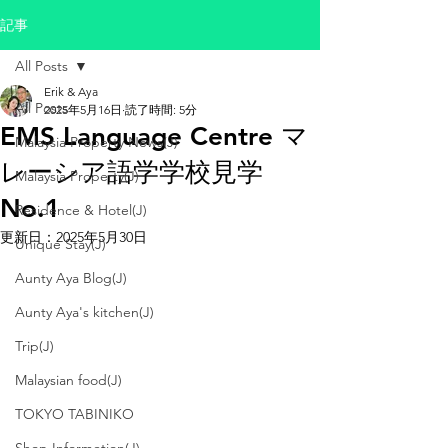
記事
All Posts
Erik & Aya
All Posts
2025年5月16日
読了時間: 5分
EMS Language Centre マ
Malaysia Property News(J)
レーシア語学学校見学
Malaysia Property(J)
No.1
Residence & Hotel(J)
更新日：
2025年5月30日
Unique Stay(J)
Aunty Aya Blog(J)
Aunty Aya's kitchen(J)
Trip(J)
Malaysian food(J)
TOKYO TABINIKO