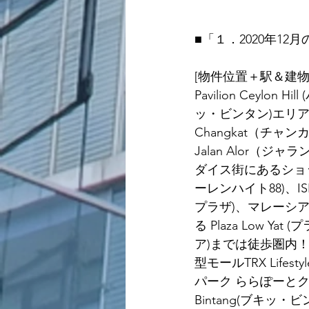
■「１．2020年12
[物件位置＋駅＆建
Pavilion Ceylo
ッ・ビンタン)エリ
Changkat（チ
Jalan Alor
ダイス街にあるショッピング
ーレンハイト88)、ISET
プラザ)、マレーシ
る Plaza Low Ya
ア)までは徒歩圏内
型モールTRX Lifest
パーク ららぽーとク
Bintang(ブキッ・ビン