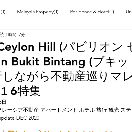
(J)
Malaysia Property(J)
Residence & Hotel(J)
Un
読了時間: 7分
a's kitchen(J)
Trip(J)
Malaysian food(J)
TOKYO T
n Ceylon Hill (パビリオ
in Bukit Bintang (ブ
 Workshop(J)
Event Information & News
International
行しながら不動産巡りマ
ies in Malaysia
Malaysia News
１6特集
5日
レーシア不動産 アパートメント ホテル 旅行 観光 ステイ
date DEC 2020