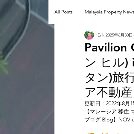
All Posts
Malaysia Property News
Erik
2025年6月30日
Aunty Aya Blog(J)
Aunty Ay
Pavilio
ン ヒル) 
Shop Informetion(J)
Event
タン)旅
Language School
Universit
ア不動産
更新日：2022年8月1
【マレーシア 移住 マ
ブログ Blog】NOV up