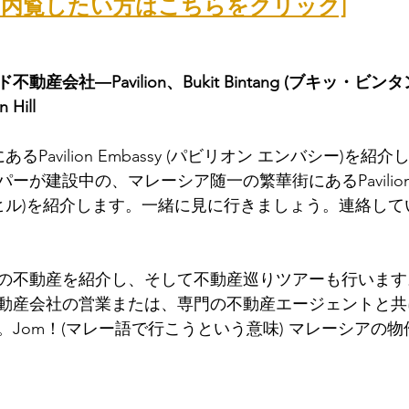
wing、内覧したい方はこちらをクリック]
産会社―Pavilion、Bukit Bintang (ブキッ・ビ
 Hill
るPavilion Embassy (パビリオン エンバシー)を紹
建設中の、マレーシア随一の繁華街にあるPavilion Ceyl
 ヒル)を紹介します。一緒に見に行きましょう。連絡し
の不動産を紹介し、そして不動産巡りツアーも行います
動産会社の営業または、専門の不動産エージェントと共
。Jom！(マレー語で行こうという意味) マレーシアの