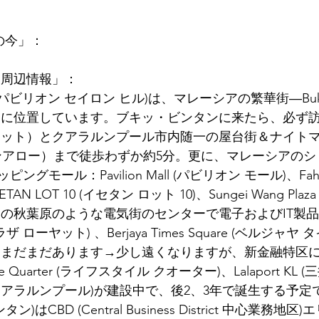
月の今」：
物周辺情報」：
n Hill (パビリオン セイロン ヒル)は、マレーシアの繁華街―Bukit
アに位置しています。ブキッ・ビンタンに来たら、必ず
ャンカット）とクアラルンプール市内随一の屋台街＆ナイト
（ジャランアロー）まで徒歩わずか約5分。更に、マレーシアの
モール：Pavilion Mall (パビリオン モール)、Fahren
AN LOT 10 (イセタン ロット 10)、Sungei Wang Plaz
アの秋葉原のような電気街のセンターで電子およびIT製
t (プラザ ローヤット) 、Berjaya Times Square (ベルジ
！まだまだあります→少し遠くなりますが、新金融特区
yle Quarter (ライフスタイル クオーター)、Lalaport K
アラルンプール)が建設中で、後2、3年で誕生する予定です。
タン)はCBD (Central Business District 中心業務