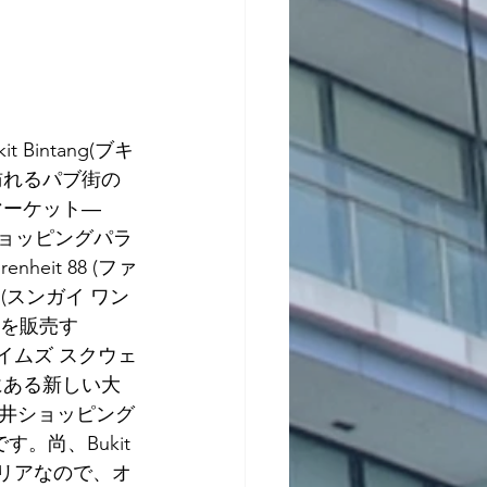
 Bintang(ブキ
訪れるパブ街の
マーケット― 
ショッピングパラ
heit 88 (ファ
a (スンガイ ワン 
品を販売す
ャヤ タイムズ スクウェ
にある新しい大
L (三井ショッピング
尚、Bukit 
地区)エリアなので、オ