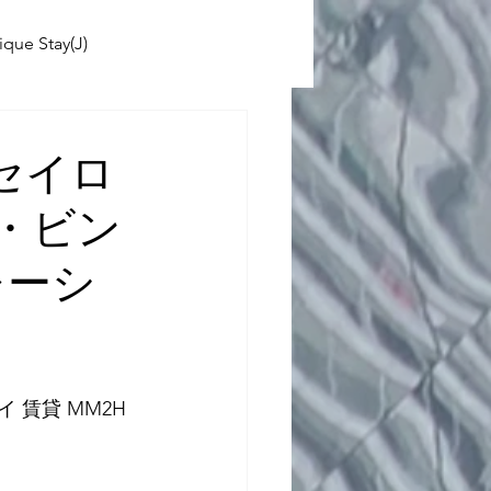
ique Stay(J)
ABINIKO
ン セイロ
キッ・ビン
 School(J)
レーシ
 賃貸 MM2H 