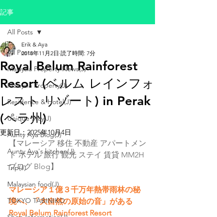
記事
All Posts
Erik & Aya
All Posts
2018年11月2日
読了時間: 7分
Royal Belum Rainforest
Malaysia Property News(J)
Resort (ベルム レインフォ
Malaysia Property(J)
レスト リゾート) in Perak
Residence & Hotel(J)
(ペラ州)
Unique Stay(J)
更新日：
2025年10月4日
Aunty Aya Blog(J)
【マレーシア 移住 不動産 アパートメン
Aunty Aya's kitchen(J)
ト ホテル 旅行 観光 ステイ 賃貸 MM2H 
ブログ Blog】
Trip(J)
Malaysian food(J)
マレーシア１億３千万年熱帯雨林の秘
TOKYO TABINIKO
境へ、「大自然の原始の音」がある
Royal Belum Rainforest Resort