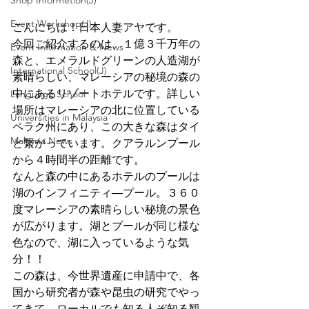
Shop Informetion(J)
Event Workshop(J)
こんにちは！日本人妻アヤです。
今回ご紹介するのは、１億３千万年の
Event Information & News
森と、エメラルドグリーンの人造湖が
International School(J)
素晴らしい、マレーシアの秘境の森の
中にあるリゾートホテルです。詳しい
Language School
場所はマレーシアの北に位置している
Universities in Malaysia
ペラク州にあり、この大きな森はタイ
Malaysia News
と繋がっています。クアラルンプール
から４時間半の距離です。
なんと森の中にあるホテルのプールは
湖のインフィニティ―プール。３６０
度マレーシアの素晴らしい秘境の景色
が広がります。湖とプールが同じ様な
色なので、湖に入っているような気
分！！
この森は、今世界遺産に申請中で、各
国から研究者が森や昆虫の研究でやっ
てきて、ローカルでも知る人ぞ知る観