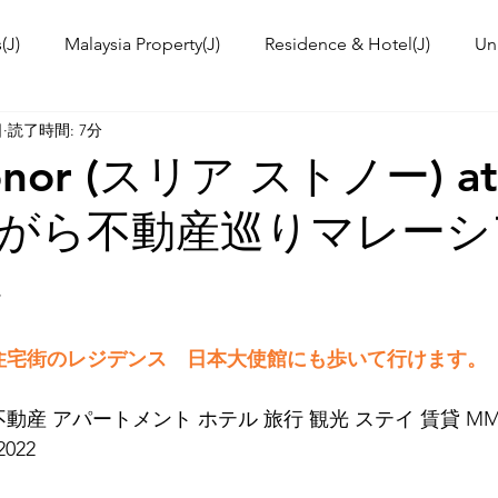
(J)
Malaysia Property(J)
Residence & Hotel(J)
Un
日
読了時間: 7分
a's kitchen(J)
Trip(J)
Malaysian food(J)
TOKYO T
tonor (スリア ストノー) at
がら不動産巡りマレーシ
 Workshop(J)
Event Information & News
International
集
ies in Malaysia
Malaysia News
級住宅街のレジデンス　日本大使館にも歩いて行けます。
動産 アパートメント ホテル 旅行 観光 ステイ 賃貸 MM
2022