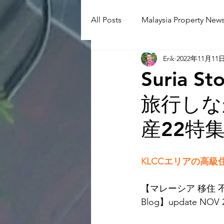
All Posts
Malaysia Property News
Erik
2022年11月11
Aunty Aya Blog(J)
Aunty Ay
Suria S
旅行しな
Shop Informetion(J)
Event
産22特
Language School
Universit
KLCCエリアの高
【マレーシア 移住 不
Blog】update NOV 