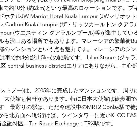
も車で約10分 (約2km)という最高のロケーションです。
JW Marriot Hotel Kuala Lumpur (JWマリオ
tz-Carlton Kuala Lumpur (ザ・リッツカールトン ク
uala Lumpur (ウエスティン クアラルンプール)等が集中し
も沢山ある場所でもあります。マレーシアの繁華街Bukit B
部のマンションという点も魅力です。マレーシアのシン
車で約4分(約1.5km)の距離です。Jalan Stonor (ジャ
central business district)エリアにありながら、
r (スリア ストノー)は、2005年に完成したマンションです。
、大使館も何軒かあります。特に日本大使館は徒歩圏で
！最寄りの駅は、ただ今建設中のMRT2 Conlay駅で徒歩
ay駅から北方面へ1駅行けば、ツインタワーに近いKLCC E
特区―Tun Razak Exchange：TRX駅です。