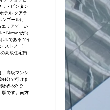
ブキッ・ビンタン
ットホテル クアラ
アラルンプール)、
ているエリアで、い
intangがす
ボルであるツイ
ラン ストノー)
中心部の高級住宅街
周りは、高級マンシ
約4分で行けま
約5-6分で
AST駅です。南方