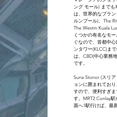
ング モール) まで
は、世界的なブランドホテル
ルンプール)、The Ri
The Westin K
くつかの有名なモール
ぐなので、首都中心
ンタワー(KLCC)までは
は、CBD(中心業務地区 
です。
Suria Stono
ョンに囲まれており
すので、便利すぎます
す。MRT2 Conl
面へ1駅行けば、最新金融