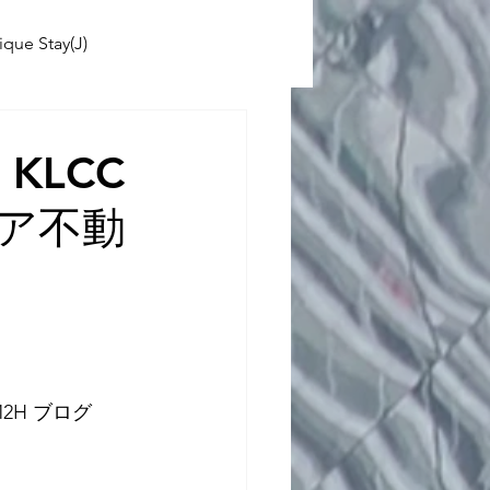
ique Stay(J)
ABINIKO
 KLCC
ア不動
 School(J)
2H ブログ 